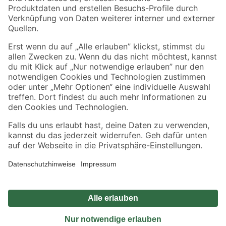
Sicher einkaufen
Jetzt die toom-App herunterladen
Alle Preisangaben in EUR inkl. gesetzl. MwSt.. Die dargestellten Angebote sind unter
Umständen nicht in allen Märkten verfügbar. Die angegebenen Verfügbarkeiten beziehen
sich auf den unter "Mein Markt" ausgewählten toom Baumarkt. Alle Angebote und
Produkte nur solange der Vorrat reicht.
*Paketversand ab 59 € versandkostenfrei, gilt nicht für Artikel mit Speditionsversand, hier
fallen zusätzliche Versandkosten an.
Datenschutz
Privatsphäre
Impressum
AGB
Nutzungsbedingungen
Widerrufsrecht
Vertrag widerrufen
Barrierefreiheit