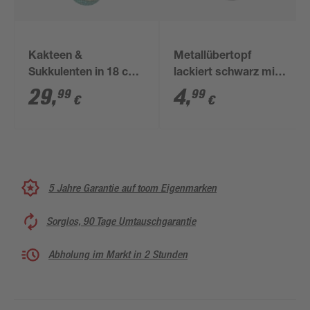
Kakteen &
Metallübertopf
Sukkulenten in 18 cm
lackiert schwarz mit
Recyclingtopf
Silberrand 10 x 10 cm
29
,
4
,
99
99
€
€
5 Jahre Garantie auf toom Eigenmarken
Sorglos, 90 Tage Umtauschgarantie
Abholung im Markt in 2 Stunden