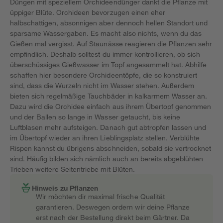
Düngen mit speziellem Orchideendünger dankt die Pflanze mit
üppiger Blüte. Orchideen bevorzugen einen eher
halbschattigen, absonnigen aber dennoch hellen Standort und
sparsame Wassergaben. Es macht also nichts, wenn du das
Gießen mal vergisst. Auf Staunässe reagieren die Pflanzen sehr
empfindlich. Deshalb solltest du immer kontrollieren, ob sich
überschüssiges Gießwasser im Topf angesammelt hat. Abhilfe
schaffen hier besondere Orchideentöpfe, die so konstruiert
sind, dass die Wurzeln nicht im Wasser stehen. Außerdem
bieten sich regelmäßige Tauchbäder in kalkarmem Wasser an.
Dazu wird die Orchidee einfach aus ihrem Übertopf genommen
und der Ballen so lange in Wasser getaucht, bis keine
Luftblasen mehr aufsteigen. Danach gut abtropfen lassen und
im Übertopf wieder an ihren Lieblingsplatz stellen. Verblühte
Rispen kannst du übrigens abschneiden, sobald sie vertrocknet
sind. Häufig bilden sich nämlich auch an bereits abgeblühten
Trieben weitere Seitentriebe mit Blüten.
Hinweis zu Pflanzen
Wir möchten dir maximal frische Qualität
garantieren. Deswegen ordern wir deine Pflanze
erst nach der Bestellung direkt beim Gärtner. Da