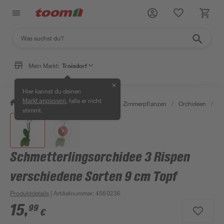
Mein Markt:
Troisdorf
✕
Hier kannst du deinen
, falls er nicht
Markt anpassen
/
Garten & Freizeit
/
Pflanzen
/
Zimmerpflanzen
/
Orchideen
/
Sc
stimmt.
Schmetterlingsorchidee 3 Rispen
verschiedene Sorten 9 cm Topf
Produktdetails
| Artikelnummer
:
4560236
15
,
99
€