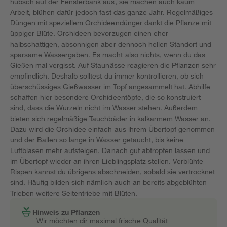
hübsch auf der Fensterbank aus, sie machen auch kaum
Arbeit, blühen dafür jedoch fast das ganze Jahr. Regelmäßiges
Düngen mit speziellem Orchideendünger dankt die Pflanze mit
üppiger Blüte. Orchideen bevorzugen einen eher
halbschattigen, absonnigen aber dennoch hellen Standort und
sparsame Wassergaben. Es macht also nichts, wenn du das
Gießen mal vergisst. Auf Staunässe reagieren die Pflanzen sehr
empfindlich. Deshalb solltest du immer kontrollieren, ob sich
überschüssiges Gießwasser im Topf angesammelt hat. Abhilfe
schaffen hier besondere Orchideentöpfe, die so konstruiert
sind, dass die Wurzeln nicht im Wasser stehen. Außerdem
bieten sich regelmäßige Tauchbäder in kalkarmem Wasser an.
Dazu wird die Orchidee einfach aus ihrem Übertopf genommen
und der Ballen so lange in Wasser getaucht, bis keine
Luftblasen mehr aufsteigen. Danach gut abtropfen lassen und
im Übertopf wieder an ihren Lieblingsplatz stellen. Verblühte
Rispen kannst du übrigens abschneiden, sobald sie vertrocknet
sind. Häufig bilden sich nämlich auch an bereits abgeblühten
Trieben weitere Seitentriebe mit Blüten.
Hinweis zu Pflanzen
Wir möchten dir maximal frische Qualität