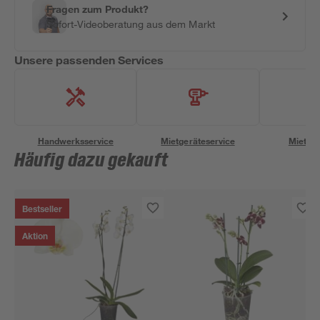
Fragen zum Produkt?
Sofort-Videoberatung aus dem Markt
Unsere passenden Services
Handwerksservice
Mietgeräteservice
Miettra
Häufig dazu gekauft
Bestseller
Aktion