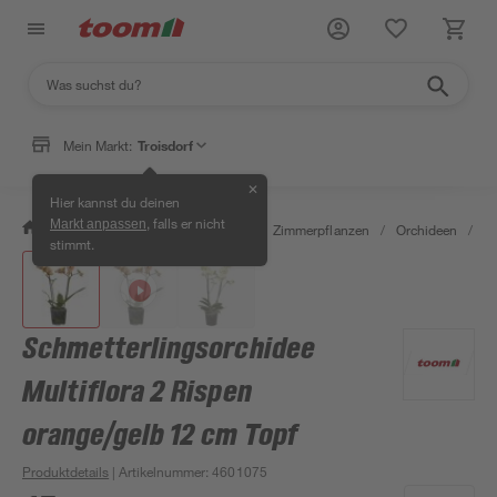
Mein Markt:
Troisdorf
✕
Hier kannst du deinen
, falls er nicht
Markt anpassen
/
Garten & Freizeit
/
Pflanzen
/
Zimmerpflanzen
/
Orchideen
/
Sc
stimmt.
Schmetterlingsorchidee
Multiflora 2 Rispen
orange/gelb 12 cm Topf
Produktdetails
| Artikelnummer
:
4601075