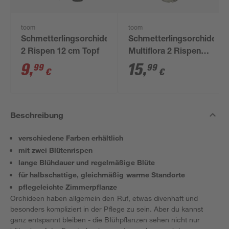
toom
toom
Schmetterlingsorchidee
Schmetterlingsorchidee
2 Rispen 12 cm Topf
Multiflora 2 Rispen
Sonderfarben 12 cm
9
,
15
,
99
99
€
€
Topf
Beschreibung
verschiedene Farben erhältlich
mit zwei Blütenrispen
lange Blühdauer und regelmäßige Blüte
für halbschattige, gleichmäßig warme Standorte
pflegeleichte Zimmerpflanze
Orchideen haben allgemein den Ruf, etwas divenhaft und
besonders kompliziert in der Pflege zu sein. Aber du kannst
ganz entspannt bleiben - die Blühpflanzen sehen nicht nur