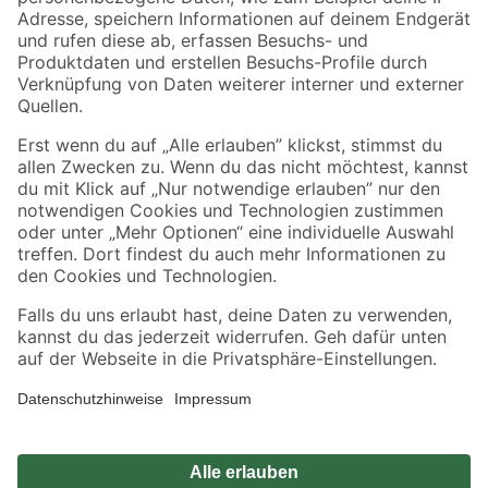
Zahlungsarten
Versandarten
Sicher einkaufen
Jetzt die toom-App herunterladen
Alle Preisangaben in EUR inkl. gesetzl. MwSt.. Die dargestellten Angebote sind unter
Umständen nicht in allen Märkten verfügbar. Die angegebenen Verfügbarkeiten beziehen
sich auf den unter "Mein Markt" ausgewählten toom Baumarkt. Alle Angebote und
Produkte nur solange der Vorrat reicht.
*Paketversand ab 59 € versandkostenfrei, gilt nicht für Artikel mit Speditionsversand, hier
fallen zusätzliche Versandkosten an.
Datenschutz
Privatsphäre
Impressum
AGB