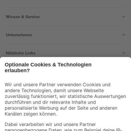
Wissen & Service
Unternehmen
Nützliche Links
Bleib auf dem Laufenden mit unserem Newsletter
Der toom Newsletter: Keine Angebote und Aktionen mehr verpassen!
Zur Newsletter Anmeldung
Folge uns