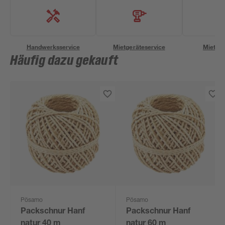
Handwerksservice
Mietgeräteservice
Miettra
Häufig dazu gekauft
Pösamo
Pösamo
Packschnur Hanf
Packschnur Hanf
natur 40 m
natur 60 m