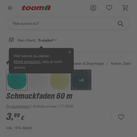
Mein Markt:
Troisdorf
✕
Hier kannst du deinen
, falls er nicht
Markt anpassen
/
Werkstatt & Maschinen
/
Eisenwaren & Beschläge
/
Ketten, Seile & 
stimmt.
+
2
Schmuckfaden 60 m
Produktdetails
| Artikelnummer
:
1710500
3
,
99
€
inkl. 19% MwSt.