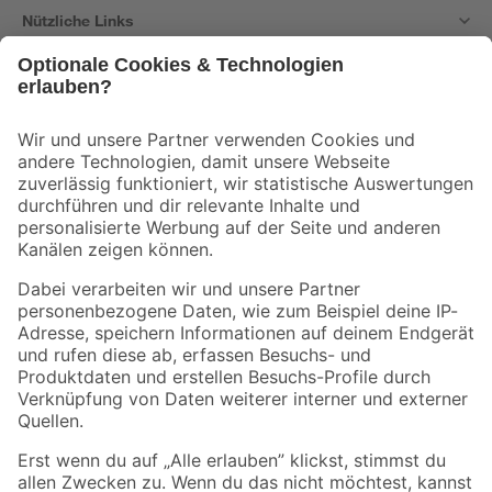
Nützliche Links
Bleib auf dem Laufenden mit unserem Newsletter
Der toom Newsletter: Keine Angebote und Aktionen mehr verpassen!
Zur Newsletter Anmeldung
Folge uns
Zahlungsarten
Versandarten
Sicher einkaufen