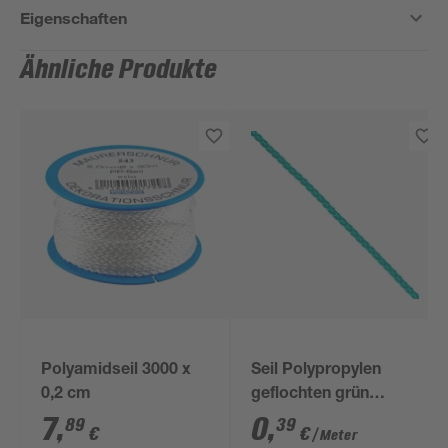
Eigenschaften
Ähnliche Produkte
Polyamidseil 3000 x
Seil Polypropylen
0,2 cm
geflochten grün
Meterware 3 mm
7
,
0
,
89
39
€
€
/ Meter