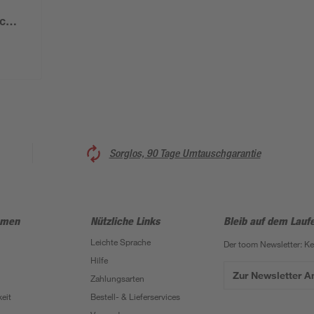
 cm
Sorglos, 90 Tage Umtauschgarantie
hmen
Nützliche Links
Bleib auf dem Lauf
Leichte Sprache
Der toom Newsletter: K
Hilfe
Zur Newsletter 
Zahlungsarten
eit
Bestell- & Lieferservices