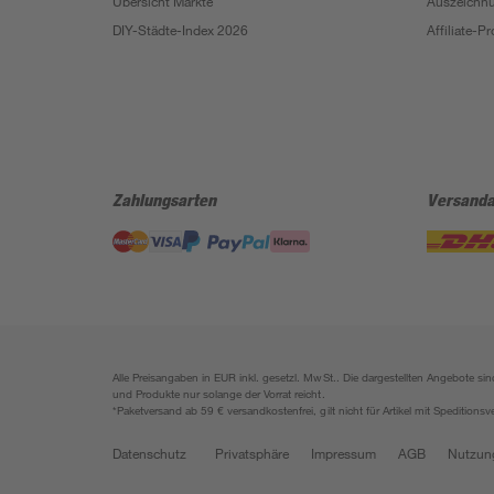
Übersicht Märkte
Auszeichn
DIY-Städte-Index 2026
Affiliate-
Zahlungsarten
Versanda
Alle Preisangaben in EUR inkl. gesetzl. MwSt.. Die dargestellten Angebote 
und Produkte nur solange der Vorrat reicht.
*Paketversand ab 59 € versandkostenfrei, gilt nicht für Artikel mit Speditionsv
Datenschutz
Privatsphäre
Impressum
AGB
Nutzun