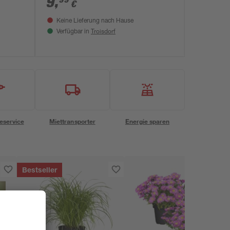
9
,
€
Keine Lieferung nach Hause
Troisdorf
Verfügbar in
eservice
Miettransporter
Energie sparen
Bestseller