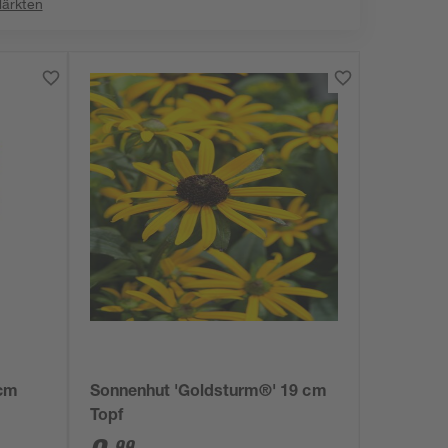
Märkten
 cm
Sonnenhut 'Goldsturm®' 19 cm
Topf
99