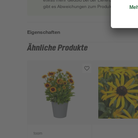
gibt es Abweichungen zum Produktfoto.
Eigenschaften
Ähnliche Produkte
toom