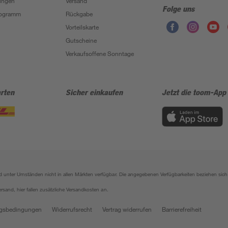
ungen
Versand
Folge uns
Programm
Rückgabe
Vorteilskarte
Gutscheine
Verkaufsoffene Sonntage
rten
Sicher einkaufen
Jetzt die toom-App
sind unter Umständen nicht in allen Märkten verfügbar. Die angegebenen Verfügbarkeiten beziehen s
ersand, hier fallen zusätzliche Versandkosten an.
gsbedingungen
Widerrufsrecht
Vertrag widerrufen
Barrierefreiheit