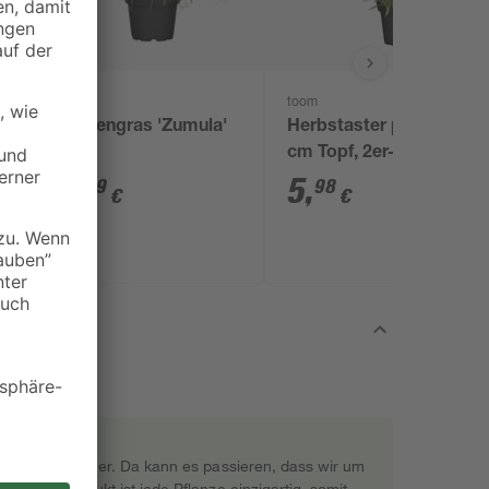
toom
toom
Katzengras 'Zumula'
Herbstaster pink 13
cm Topf, 2er-Set
2
,
5
,
99
98
€
€
rekt beim Gärtner. Da kann es passieren, dass wir um
s Naturprodukt ist jede Pflanze einzigartig, somit