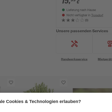
15
,
€
Lieferung nach Hause
Troisdorf
Nicht verfügbar in
(3)
Unsere passenden Services
Handwerksservice
Mietgerät