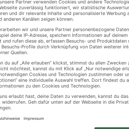
toom
0
Rosmarin 12 cm Topf
Bio Eisenkraut, 9 cm
Topf, 3er-Set
2
,
14
,
49
99
€
€
ieren. Deswegen ordern wir deine Pflanze erst nach der Bestellung di
en. So kannst du dich über eine frische und gesunde Pflanze freuen! Al