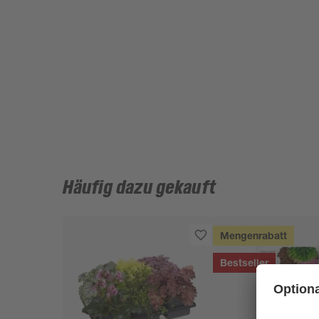
Häufig dazu gekauft
Mengenrabatt
Bestseller