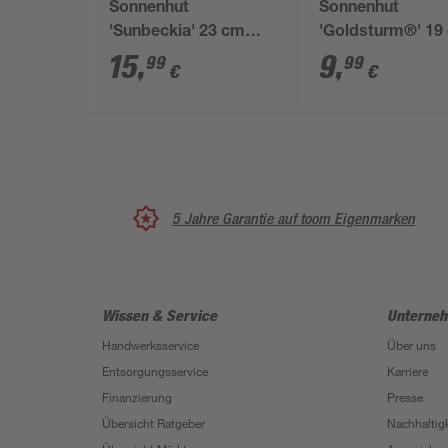
Sonnenhut
Sonnenhut
'Sunbeckia' 23 cm
'Goldsturm®' 19
Topf
Topf
15
,
9
,
99
99
€
€
5 Jahre Garantie auf toom Eigenmarken
Wissen & Service
Unterne
Handwerksservice
Über uns
Entsorgungsservice
Karriere
Finanzierung
Presse
Übersicht Ratgeber
Nachhaltigk