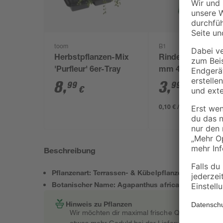
toom
B1
Herbstpflanzen-Mix
Rindenmulch 0-4
'Purfleur' 6er-Tray
mm 40 l
8
,
3
,
99
99
€
€
0,10 € / Liter
Beschreibung
Pflanzenart: Terrassen- & Kübelpflanzen
Botanischer Name: Agapanthus africanus
Hinweis zu Pflanzen
Wir möchten dir maximal frische Qualität garant
etwas mehr Geduld bei der Lieferung bitten müss