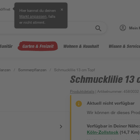
öffnet
✕
Hier kannst du deinen
, falls
Markt anpassen
er nicht stimmt.
Mein 
Sanitär
Garten & Freizeit
Wohnen & Haushalt
Wissen & Servic
lanzen
/
Sommerpflanzen
/
Schmucklilie 13 cm Topf
Schmucklilie 13 
Produktdetails
| Artikelnummer
:
4580032
Aktuell nicht verfügbar
Wir können dir dieses Produ
Verfügbar in Deiner Nähe
Köln-Zollstock
(
14,7
 Km)