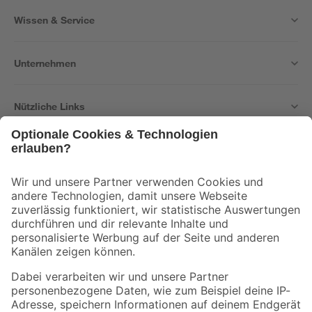
Wissen & Service
Unternehmen
Nützliche Links
Bleib auf dem Laufenden mit unserem Newsletter
Der toom Newsletter: Keine Angebote und Aktionen mehr verpassen!
Zur Newsletter Anmeldung
Folge uns