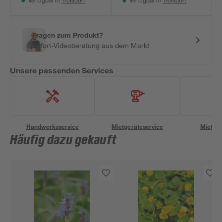
Troisdorf
Troisdorf
Verfügbar in
Verfügbar in
Fragen zum Produkt?
Sofort-Videoberatung aus dem Markt
Unsere passenden Services
Handwerksservice
Mietgeräteservice
Miettra
Häufig dazu gekauft