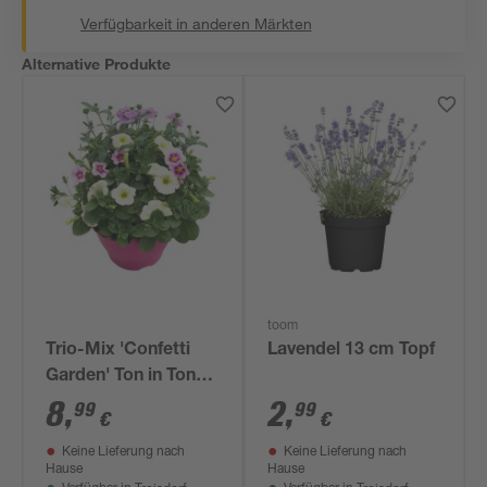
Verfügbarkeit in anderen Märkten
Alternative Produkte
toom
Trio-Mix 'Confetti
Lavendel 13 cm Topf
Garden' Ton in Ton
19 cm Topf
8
,
2
,
99
99
€
€
Keine Lieferung nach
Keine Lieferung nach
Hause
Hause