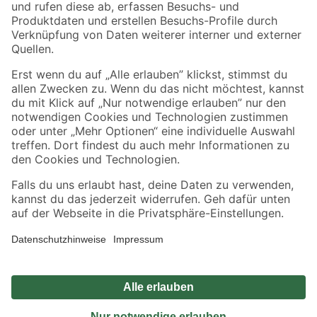
Zahlungsarten
Versandarten
Sicher einkaufen
Jetzt die toom-App herunterladen
Alle Preisangaben in EUR inkl. gesetzl. MwSt.. Die dargestellten Angebote sind unter
Umständen nicht in allen Märkten verfügbar. Die angegebenen Verfügbarkeiten beziehen
sich auf den unter "Mein Markt" ausgewählten toom Baumarkt. Alle Angebote und
Produkte nur solange der Vorrat reicht.
*Paketversand ab 59 € versandkostenfrei, gilt nicht für Artikel mit Speditionsversand, hier
fallen zusätzliche Versandkosten an.
Datenschutz
Privatsphäre
Impressum
AGB
Nutzungsbedingungen
Widerrufsrecht
Vertrag widerrufen