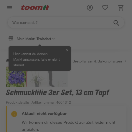
Mein Markt:
Troisdorf
✕
Hier kannst du deinen
, falls er nicht
Markt anpassen
/
Garten & Freizeit
/
Pflanzen
/
Beetpflanzen & Balkonpflanzen
/
S
stimmt.
Schmucklilie 3er Set, 13 cm Topf
Produktdetails
| Artikelnummer
:
4601312
Aktuell nicht verfügbar
Wir können dir dieses Produkt zur Zeit leider nicht
anbieten.