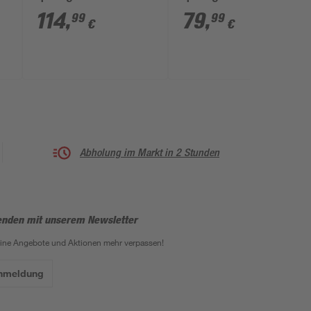
Hochbeet 2 x 2 m
Hochbeet 1 x 0,5 m
114
,
79
,
99
99
€
€
Abholung im Markt in 2 Stunden
enden mit unserem Newsletter
eine Angebote und Aktionen mehr verpassen!
Anmeldung