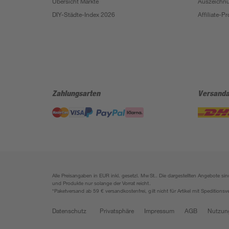
Übersicht Märkte
Auszeichn
DIY-Städte-Index 2026
Affiliate-
Zahlungsarten
Versanda
Alle Preisangaben in EUR inkl. gesetzl. MwSt.. Die dargestellten Angebote 
und Produkte nur solange der Vorrat reicht.
*Paketversand ab 59 € versandkostenfrei, gilt nicht für Artikel mit Speditionsv
Datenschutz
Privatsphäre
Impressum
AGB
Nutzun