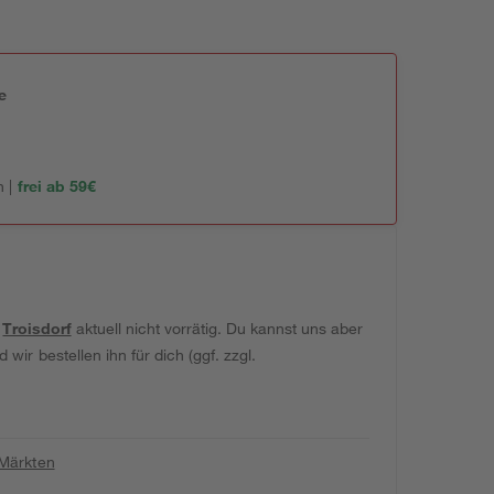
e
n
 |
frei ab 59€
t
Troisdorf
aktuell nicht vorrätig. Du kannst uns aber
wir bestellen ihn für dich (ggf. zzgl.
 Märkten