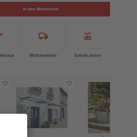
In den Warenkorb
eservice
Miettransporter
Energie sparen