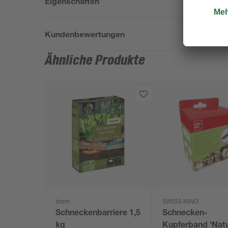
Eigenschaften
Kundenbewertungen
Ähnliche Produkte
toom
SWISS INNO
Schneckenbarriere 1,5
Schnecken-
kg
Kupferband 'Natu