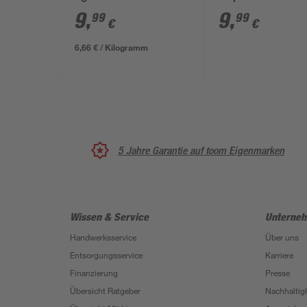
Control' 3 x 500
9
,
9
,
99
99
€
€
6,66 € / Kilogramm
5 Jahre Garantie auf toom Eigenmarken
Wissen & Service
Unterne
Handwerksservice
Über uns
Entsorgungsservice
Karriere
Finanzierung
Presse
Übersicht Ratgeber
Nachhaltigk