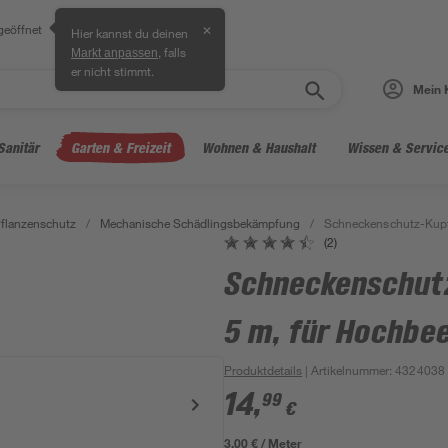
geöffnet
✕
Hier kannst du deinen
, falls
Markt anpassen
er nicht stimmt.
Mein 
Sanitär
Garten & Freizeit
Wohnen & Haushalt
Wissen & Servic
flanzenschutz
/
Mechanische Schädlingsbekämpfung
/
Schneckenschutz-Kupf
(2)
Schneckenschut
5 m, für Hochbe
Produktdetails
| Artikelnummer
:
4324038
14
,
99
€
3,00 € / Meter