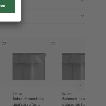
Biohort
Biohort
Schneckenschutz
Schneckenschutz
quarzgrau für
quarzgrau für