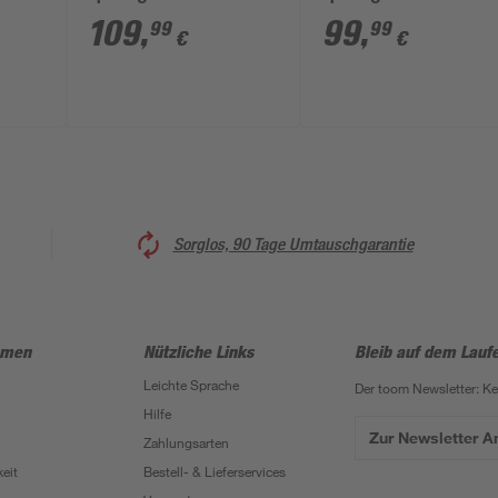
 cm
Hochbeet 2 x 1 m
Hochbeet 1,5 x 1 m
109
,
99
,
99
99
€
€
Sorglos, 90 Tage Umtauschgarantie
hmen
Nützliche Links
Bleib auf dem Lauf
Leichte Sprache
Der toom Newsletter: K
Hilfe
Zur Newsletter 
Zahlungsarten
eit
Bestell- & Lieferservices