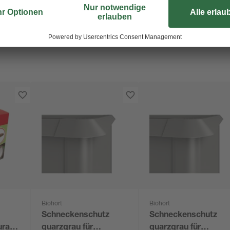
Biohort
Biohort
Schneckenschutz
Schneckenschutz
ral
quarzgrau für
quarzgrau für