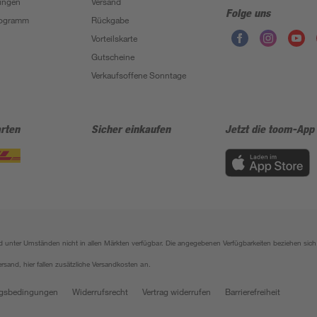
ungen
Versand
Folge uns
Programm
Rückgabe
Vorteilskarte
Gutscheine
Verkaufsoffene Sonntage
rten
Sicher einkaufen
Jetzt die toom-App
sind unter Umständen nicht in allen Märkten verfügbar. Die angegebenen Verfügbarkeiten beziehen s
ersand, hier fallen zusätzliche Versandkosten an.
gsbedingungen
Widerrufsrecht
Vertrag widerrufen
Barrierefreiheit