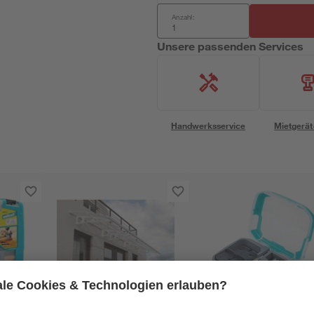
Anzahl:
Unsere passenden Services
Handwerksservice
Mietgerät