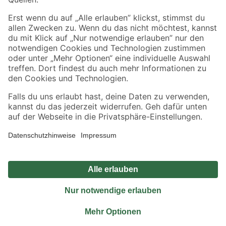
Sicher einkaufen
Jetzt die toom-App herunterladen
Alle Preisangaben in EUR inkl. gesetzl. MwSt.. Die dargestellten Angebote sind unter
Umständen nicht in allen Märkten verfügbar. Die angegebenen Verfügbarkeiten beziehen
sich auf den unter "Mein Markt" ausgewählten toom Baumarkt. Alle Angebote und
Produkte nur solange der Vorrat reicht.
*Paketversand ab 59 € versandkostenfrei, gilt nicht für Artikel mit Speditionsversand, hier
fallen zusätzliche Versandkosten an.
Datenschutz
Privatsphäre
Impressum
AGB
Nutzungsbedingungen
Widerrufsrecht
Vertrag widerrufen
Barrierefreiheit
© 2026 toom Baumarkt GmbH