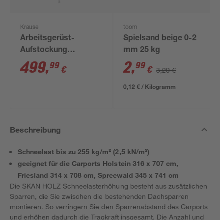
Krause
toom
Arbeitsgerüst-
Spielsand beige 0-2
Aufstockung
mm 25 kg
'ClimTec'
499
,
2
,
99
99
€
€
3,29 €
0,12 € / Kilogramm
Beschreibung
Schneelast bis zu 255 kg/m² (2,5 kN/m²)
geeignet für die Carports Holstein 316 x 707 cm,
Friesland 314 x 708 cm, Spreewald 345 x 741 cm
Die SKAN HOLZ Schneelasterhöhung besteht aus zusätzlichen
Sparren, die Sie zwischen die bestehenden Dachsparren
montieren. So verringern Sie den Sparrenabstand des Carports
und erhöhen dadurch die Tragkraft insgesamt. Die Anzahl und