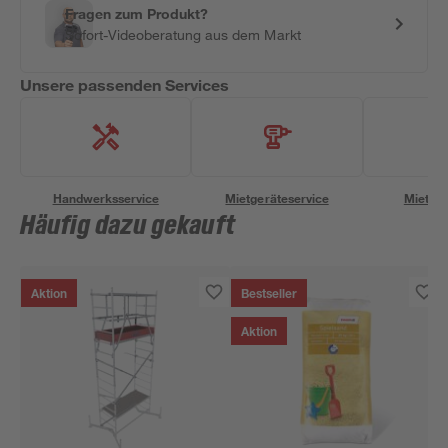
Fragen zum Produkt?
Sofort-Videoberatung aus dem Markt
Unsere passenden Services
Handwerksservice
Mietgeräteservice
Miettra
Häufig dazu gekauft
Aktion
Bestseller
Aktion