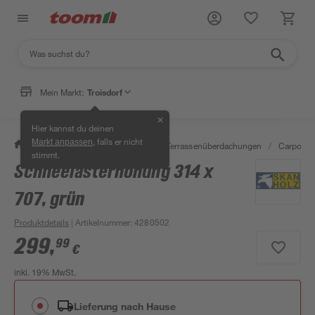
Mein Markt:
Troisdorf
✕
Hier kannst du deinen
, falls er nicht
Markt anpassen
/
Garten & Freizeit
/
Carports & Terrassenüberdachungen
/
Carports
stimmt.
Schneelasterhöhung 314 x
707, grün
Produktdetails
| Artikelnummer
:
4280502
299
,
99
€
inkl. 19% MwSt.
Lieferung nach Hause