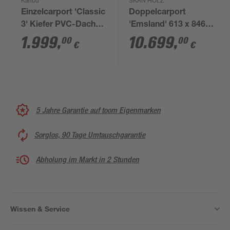
Karibu
SKAN HOLZ
Einzelcarport 'Classic
Doppelcarport
3' Kiefer PVC-Dach
'Emsland' 613 x 846
860 x 318 x 234 cm
cm unbehandelt m.
1.999
,
10.699
,
00
00
€
€
Abstellraum
5 Jahre Garantie auf toom Eigenmarken
Sorglos, 90 Tage Umtauschgarantie
Abholung im Markt in 2 Stunden
Wissen & Service