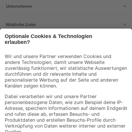
Unternehmen
Nützliche Links
Bleib auf dem Laufenden mit unserem Newsletter
Der toom Newsletter: Keine Angebote und Aktionen mehr verpassen!
Zur Newsletter Anmeldung
Folge uns
Zahlungsarten
Versandarten