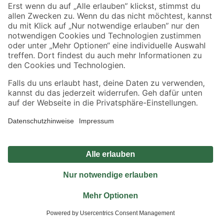
Sicher einkaufen
Jetzt die toom-App herunterladen
Alle Preisangaben in EUR inkl. gesetzl. MwSt.. Die dargestellten Angebote sind unter
Umständen nicht in allen Märkten verfügbar. Die angegebenen Verfügbarkeiten beziehen
sich auf den unter "Mein Markt" ausgewählten toom Baumarkt. Alle Angebote und
Produkte nur solange der Vorrat reicht.
*Paketversand ab 59 € versandkostenfrei, gilt nicht für Artikel mit Speditionsversand, hier
fallen zusätzliche Versandkosten an.
Datenschutz
Privatsphäre
Impressum
AGB
Nutzungsbedingungen
Widerrufsrecht
Vertrag widerrufen
Barrierefreiheit
© 2026 toom Baumarkt GmbH