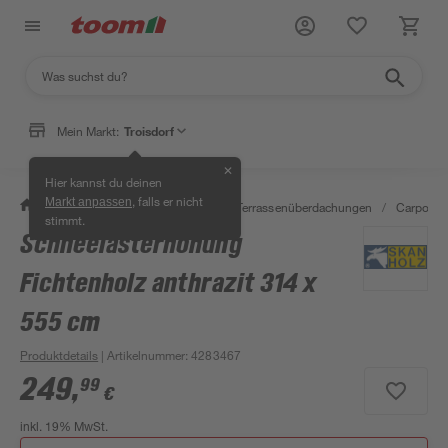
Mein Markt:
Troisdorf
✕
Hier kannst du deinen
, falls er nicht
Markt anpassen
/
Garten & Freizeit
/
Carports & Terrassenüberdachungen
/
Carports
stimmt.
Schneelasterhöhung
Fichtenholz anthrazit 314 x
555 cm
Produktdetails
| Artikelnummer
:
4283467
249
,
99
€
inkl. 19% MwSt.