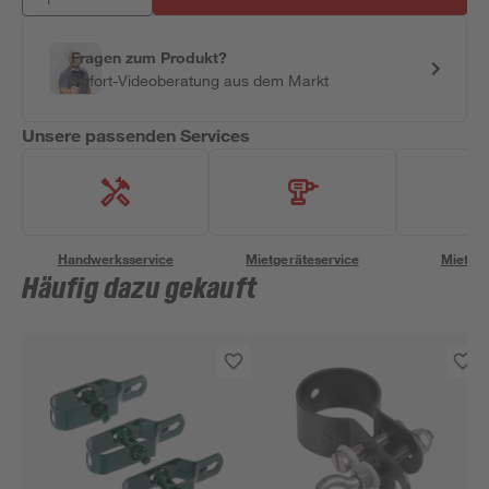
Fragen zum Produkt?
Sofort-Videoberatung aus dem Markt
Unsere passenden Services
Handwerksservice
Mietgeräteservice
Miettra
Häufig dazu gekauft