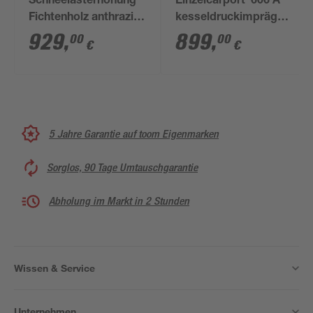
Schneelasterhöhung
Einzelcarport '606 A'
Fichtenholz anthrazit
kesseldruckimprägniert
557 x 555 cm
300 x 600 cm
929
,
899
,
00
00
€
€
5 Jahre Garantie auf toom Eigenmarken
Sorglos, 90 Tage Umtauschgarantie
Abholung im Markt in 2 Stunden
Wissen & Service
Unternehmen