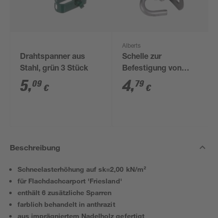
Alberts
Drahtspanner aus
Schelle zur
Stahl, grün 3 Stück
Befestigung von
Geflechtspannstäben
5
,
4
,
09
79
€
€
anthrazit Ø 3,4 cm
Beschreibung
Schneelasterhöhung auf sk=2,00 kN/m²
für Flachdachcarport 'Friesland'
enthält 6 zusätzliche Sparren
farblich behandelt in anthrazit
aus imprägniertem Nadelholz gefertigt