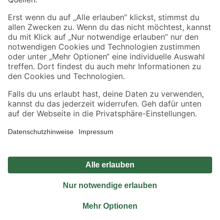
Sicher einkaufen
Jetzt die toom-App herunterladen
Alle Preisangaben in EUR inkl. gesetzl. MwSt.. Die dargestellten Angebote sind unter
Umständen nicht in allen Märkten verfügbar. Die angegebenen Verfügbarkeiten beziehen
sich auf den unter "Mein Markt" ausgewählten toom Baumarkt. Alle Angebote und
Produkte nur solange der Vorrat reicht.
*Paketversand ab 59 € versandkostenfrei, gilt nicht für Artikel mit Speditionsversand, hier
fallen zusätzliche Versandkosten an.
Datenschutz
Privatsphäre
Impressum
AGB
Nutzungsbedingungen
Widerrufsrecht
Vertrag widerrufen
Barrierefreiheit
© 2026 toom Baumarkt GmbH