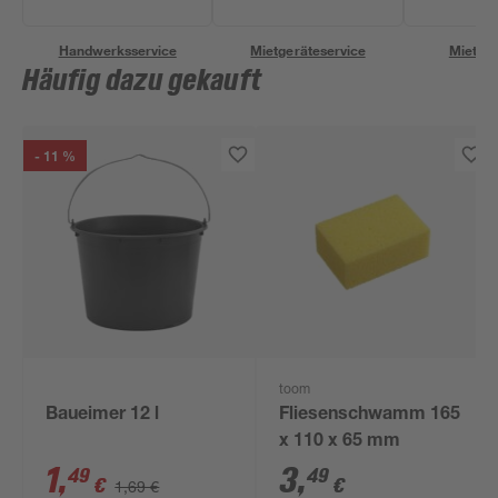
Handwerksservice
Mietgeräteservice
Miettra
Häufig dazu gekauft
- 11 %
toom
Baueimer 12 l
Fliesenschwamm 165
x 110 x 65 mm
1
,
3
,
49
49
€
€
1,69 €