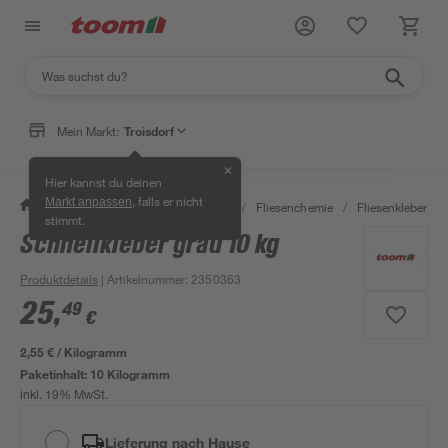
Mein Markt:
Troisdorf
✕
Hier kannst du deinen
, falls er nicht
Markt anpassen
/
Bauen & Renovieren
/
Fliesen
/
Fliesenchemie
/
Fliesenkleber
/
stimmt.
Schnellkleber grau 10 kg
Produktdetails
| Artikelnummer
:
2350363
25
,
49
€
2,55 € / Kilogramm
Paketinhalt:
10 Kilogramm
inkl. 19% MwSt.
Lieferung nach Hause