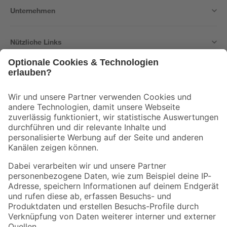
Unternehmen
Nützliche Links
Bleib auf dem Laufenden mit unserem Newsletter
Der toom Newsletter: Keine Angebote und Aktionen mehr verpassen!
Zur Newsletter Anmeldung
Folge uns
Zahlungsarten
Versandarten