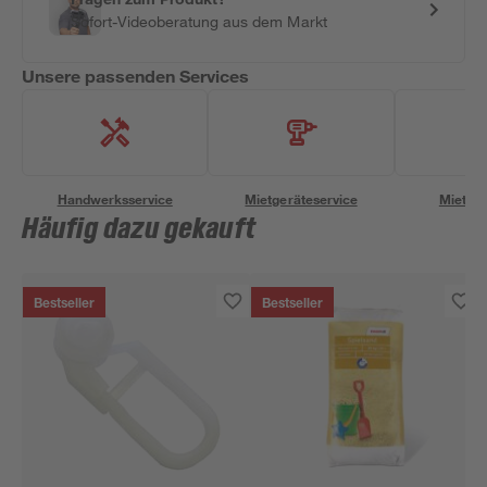
Sofort-Videoberatung aus dem Markt
Unsere passenden Services
Handwerksservice
Mietgeräteservice
Miettra
Häufig dazu gekauft
Bestseller
Bestseller