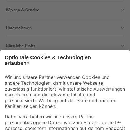
Wissen & Service
Unternehmen
Nützliche Links
Bleib auf dem Laufenden mit unserem Newsletter
Der toom Newsletter: Keine Angebote und Aktionen mehr verpassen!
Zur Newsletter Anmeldung
Folge uns