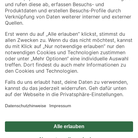
Zahlungsarten
Versandarten
Sicher einkaufen
Jetzt die toom-App herunterladen
Alle Preisangaben in EUR inkl. gesetzl. MwSt.. Die dargestellten Angebote sind unter
Umständen nicht in allen Märkten verfügbar. Die angegebenen Verfügbarkeiten beziehen
sich auf den unter "Mein Markt" ausgewählten toom Baumarkt. Alle Angebote und
Produkte nur solange der Vorrat reicht.
*Paketversand ab 59 € versandkostenfrei, gilt nicht für Artikel mit Speditionsversand, hier
fallen zusätzliche Versandkosten an.
Datenschutz
Privatsphäre
Impressum
AGB
Nutzungsbedingungen
Widerrufsrecht
Vertrag widerrufen