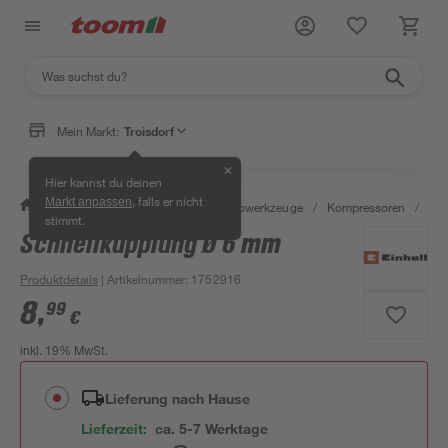
Mein Markt:
Troisdorf
✕
Hier kannst du deinen
, falls er nicht
Markt anpassen
/
Werkstatt & Maschinen
/
Elektrowerkzeuge
/
Kompressoren
/
Ko
stimmt.
Schnellkupplung Ø 6 mm
Produktdetails
| Artikelnummer
:
1752916
8
,
99
€
inkl. 19% MwSt.
Lieferung nach Hause
Lieferzeit:
ca. 5-7 Werktage