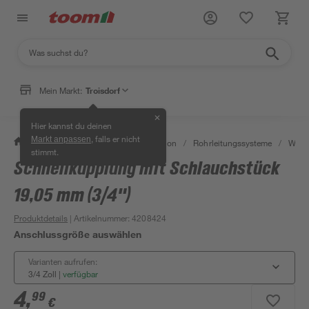
Mein Markt:
Troisdorf
✕
Hier kannst du deinen
, falls er nicht
Markt anpassen
/
Bad & Sanitär
/
Sanitärinstallation
/
Rohrleitungssysteme
/
Wasse
stimmt.
Schnellkupplung mit Schlauchstück
19,05 mm (3/4")
Produktdetails
| Artikelnummer
:
4208424
Anschlussgröße auswählen
Varianten aufrufen:
3/4 Zoll
|
verfügbar
4
,
99
€