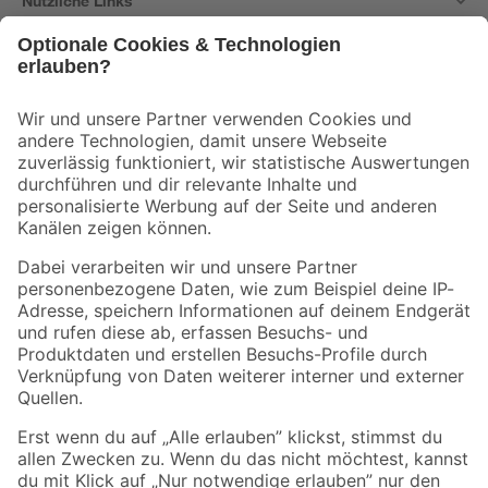
Nützliche Links
Bleib auf dem Laufenden mit unserem Newsletter
Der toom Newsletter: Keine Angebote und Aktionen mehr verpassen!
Zur Newsletter Anmeldung
Folge uns
Zahlungsarten
Versandarten
Sicher einkaufen