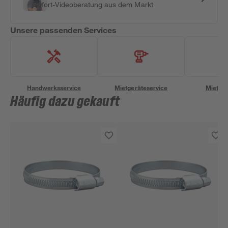
Sofort-Videoberatung aus dem Markt
Unsere passenden Services
Handwerksservice
Mietgeräteservice
Miettra
Häufig dazu gekauft