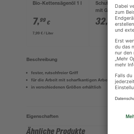
Bio-Kettensägenöl 1 l
Schutzhelmkomb
mit Gehör- und
Gesichtsschutz, 
7
,
32
,
99
49
€
€
62 cm, orange
7,99 € / Liter
Beschreibung
fester, rutschfreier Griff
für die Arbeit mit scharfkantigen Arbeitsgeräten
in verschiedenen Größen erhältlich
Eigenschaften
Ähnliche Produkte