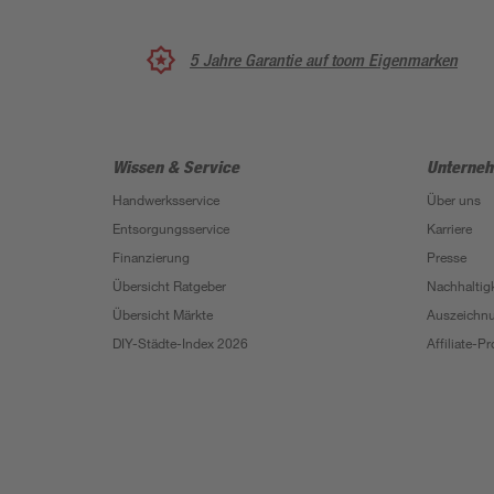
5 Jahre Garantie auf toom Eigenmarken
Wissen & Service
Unterne
Handwerksservice
Über uns
Entsorgungsservice
Karriere
Finanzierung
Presse
Übersicht Ratgeber
Nachhaltigk
Übersicht Märkte
Auszeichn
DIY-Städte-Index 2026
Affiliate-