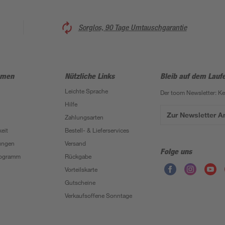
Sorglos, 90 Tage Umtauschgarantie
hmen
Nützliche Links
Bleib auf dem Lauf
Leichte Sprache
Der toom Newsletter: K
Hilfe
Zur Newsletter 
Zahlungsarten
eit
Bestell- & Lieferservices
ungen
Versand
Folge uns
Programm
Rückgabe
Vorteilskarte
Gutscheine
Verkaufsoffene Sonntage