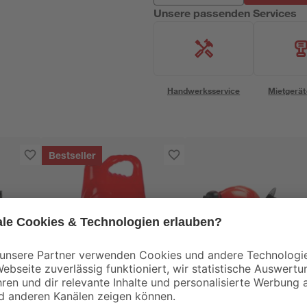
Unsere passenden Services
Handwerksservice
Mietgerät
Bestseller
Aspen