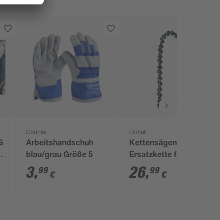
Connex
Einhell
S
Arbeitshandschuh
Kettensägen-
m
blau/grau Größe 5
Ersatzkette für 'GE-
LC 36/30 Li'
3
,
26
,
99
99
€
€