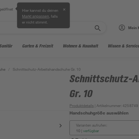
geöffnet
✕
Hier kannst du deinen
, falls
Markt anpassen
er nicht stimmt.
Mein 
Sanitär
Garten & Freizeit
Wohnen & Haushalt
Wissen & Servic
uhe
/
Schnittschutz-Arbeitshandschuhe Gr. 10
Schnittschutz-A
Gr. 10
Produktdetails
| Artikelnummer
:
4258749
Handschuhgröße auswählen
Varianten aufrufen:
10
|
verfügbar