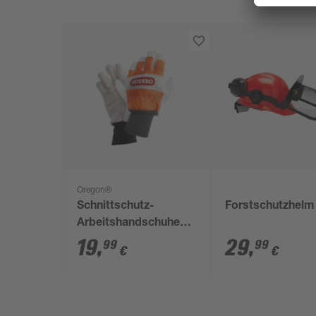
Oregon®
Schnittschutz-
Forstschutzhelm
Arbeitshandschuhe
Gr. 9
19
,
29
,
99
99
€
€