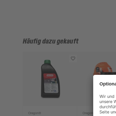
Häufig dazu gekauft
Oregon®
Oregon®