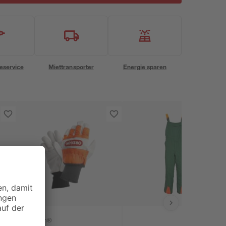
eservice
Miettransporter
Energie sparen
Oregon®