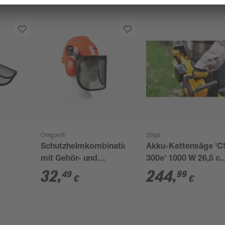
Oregon®
Stiga
Schutzhelmkombination
Akku-Kettensäge 'C
mit Gehör- und
300e' 1000 W 26,5 c
Gesichtsschutz, 52-
mit 2 x 4 Ah Akku
32
,
244
,
49
99
€
€
62 cm, orange