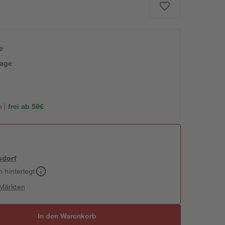
e
tage
 |
frei ab 59€
sdorf
h hinterlegt
 Märkten
In den Warenkorb