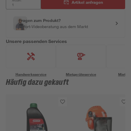
Anzahl:
Artikel anfragen
Fragen zum Produkt?
Sofort-Videoberatung aus dem Markt
Unsere passenden Services
Handwerksservice
Mietgeräteservice
Miettra
Häufig dazu gekauft