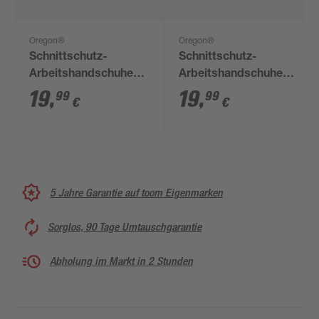
Oregon®
Oregon®
Schnittschutz-
Schnittschutz-
Arbeitshandschuhe
Arbeitshandschuhe
Gr. 9
Gr. 10
19
,
19
,
99
99
€
€
5 Jahre Garantie auf toom Eigenmarken
Sorglos, 90 Tage Umtauschgarantie
Abholung im Markt in 2 Stunden