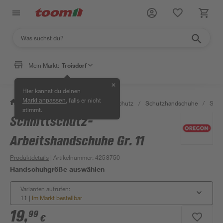
Mein Markt:
Troisdorf
✕
Hier kannst du deinen
, falls er nicht
Markt anpassen
/
Bauen & Renovieren
/
Arbeitsschutz
/
Schutzhandschuhe
/
Schn
stimmt.
Schnittschutz-
Arbeitshandschuhe Gr. 11
Produktdetails
| Artikelnummer
:
4258750
Handschuhgröße auswählen
Varianten aufrufen:
11
|
Im Markt bestellbar
19
,
99
€