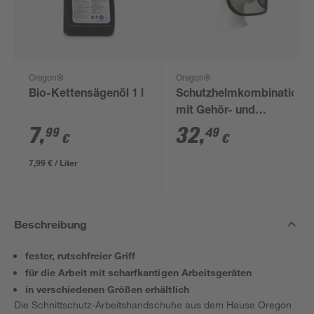
Oregon®
Oregon®
Bio-Kettensägenöl 1 l
Schutzhelmkombination
mit Gehör- und
Gesichtsschutz, 52-
7
,
32
,
99
49
€
€
62 cm, orange
7,99 € / Liter
Beschreibung
fester, rutschfreier Griff
für die Arbeit mit scharfkantigen Arbeitsgeräten
in verschiedenen Größen erhältlich
Die Schnittschutz-Arbeitshandschuhe aus dem Hause Oregon