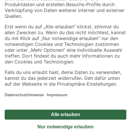
Sicher einkaufen
Jetzt die toom-App herunterladen
Alle Preisangaben in EUR inkl. gesetzl. MwSt.. Die dargestellten Angebote sind unter
Umständen nicht in allen Märkten verfügbar. Die angegebenen Verfügbarkeiten beziehen
sich auf den unter "Mein Markt" ausgewählten toom Baumarkt. Alle Angebote und
Produkte nur solange der Vorrat reicht.
*Paketversand ab 59 € versandkostenfrei, gilt nicht für Artikel mit Speditionsversand, hier
fallen zusätzliche Versandkosten an.
Datenschutz
Privatsphäre
Impressum
AGB
Nutzungsbedingungen
Widerrufsrecht
Vertrag widerrufen
Barrierefreiheit