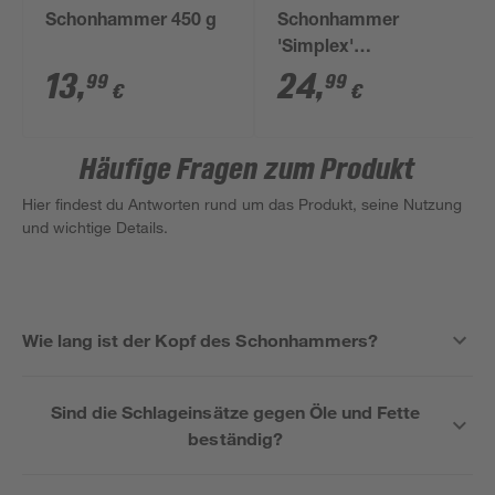
Schonhammer 450 g
Schonhammer
'Simplex'
mittelhart/hart Ø 40
13
,
24
,
99
99
€
€
mm
Häufige Fragen zum Produkt
Hier findest du Antworten rund um das Produkt, seine Nutzung
und wichtige Details.
Wie lang ist der Kopf des Schonhammers?
Sind die Schlageinsätze gegen Öle und Fette
beständig?