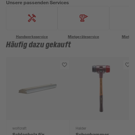
Unsere passenden Services
Handwerksservice
Mietgeräteservice
Miettra
Häufig dazu gekauft
wolfcraft
Halder