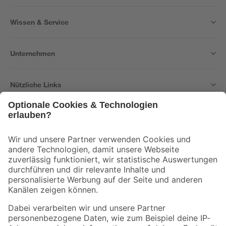
Wissen & Service
Unternehmen
Nützliche Links
Bleib auf dem Laufenden mit unserem Newsletter
Der toom Newsletter: Keine Angebote und Aktionen mehr verpassen!
Zur Newsletter Anmeldung
Folge uns