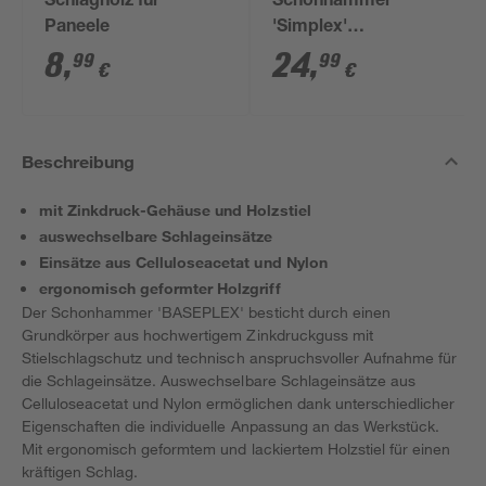
Schlagholz für
Schonhammer
Paneele
'Simplex'
mittelhart/hart Ø 40
8
,
24
,
99
99
€
€
mm
Beschreibung
mit Zinkdruck-Gehäuse und Holzstiel
auswechselbare Schlageinsätze
Einsätze aus Celluloseacetat und Nylon
ergonomisch geformter Holzgriff
Der Schonhammer 'BASEPLEX' besticht durch einen
Grundkörper aus hochwertigem Zinkdruckguss mit
Stielschlagschutz und technisch anspruchsvoller Aufnahme für
die Schlageinsätze. Auswechselbare Schlageinsätze aus
Celluloseacetat und Nylon ermöglichen dank unterschiedlicher
Eigenschaften die individuelle Anpassung an das Werkstück.
Mit ergonomisch geformtem und lackiertem Holzstiel für einen
kräftigen Schlag.