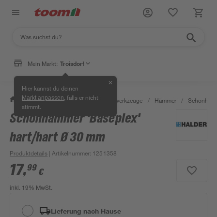
Mein Markt:
Troisdorf
✕
Hier kannst du deinen
, falls er nicht
Markt anpassen
/
Werkstatt & Maschinen
/
Handwerkzeuge
/
Hämmer
/
Schonhäm
stimmt.
Schonhammer 'Baseplex'
hart/hart Ø 30 mm
Produktdetails
| Artikelnummer
:
1251358
17
,
99
€
inkl. 19% MwSt.
Lieferung nach Hause