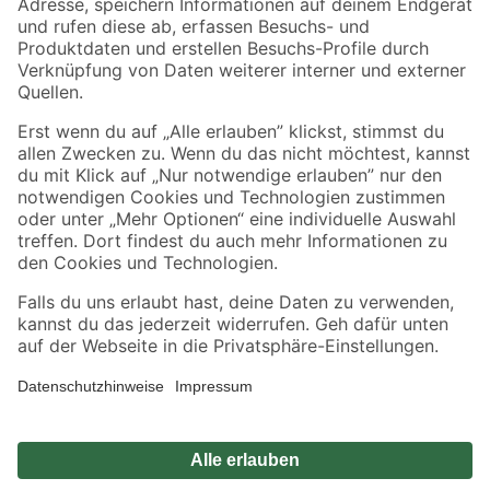
Zahlungsarten
Versandarten
Sicher einkaufen
Jetzt die toom-App herunterladen
Alle Preisangaben in EUR inkl. gesetzl. MwSt.. Die dargestellten Angebote sind unter
Umständen nicht in allen Märkten verfügbar. Die angegebenen Verfügbarkeiten beziehen
sich auf den unter "Mein Markt" ausgewählten toom Baumarkt. Alle Angebote und
Produkte nur solange der Vorrat reicht.
*Paketversand ab 59 € versandkostenfrei, gilt nicht für Artikel mit Speditionsversand, hier
fallen zusätzliche Versandkosten an.
Datenschutz
Privatsphäre
Impressum
AGB
Nutzungsbedingungen
Widerrufsrecht
Vertrag widerrufen