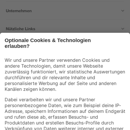
Unternehmen
Nützliche Links
Bleib auf dem Laufenden mit unserem Newsletter
Der toom Newsletter: Keine Angebote und Aktionen mehr verpassen!
Zur Newsletter Anmeldung
Folge uns
Zahlungsarten
Versandarten