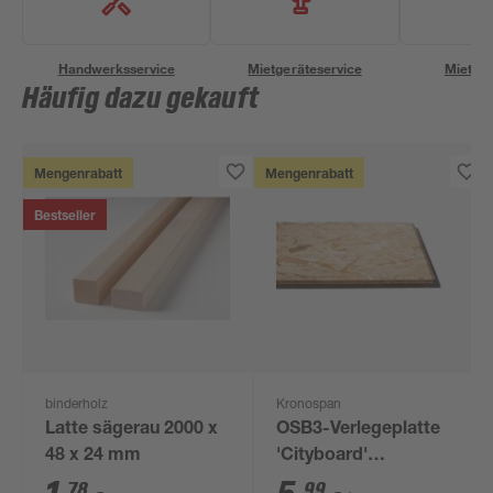
Handwerksservice
Mietgeräteservice
Miettra
Häufig dazu gekauft
Mengenrabatt
Mengenrabatt
Bestseller
binderholz
Kronospan
Latte sägerau 2000 x
OSB3-Verlegeplatte
48 x 24 mm
'Cityboard'
ungeschliffen 1690 x
78
99