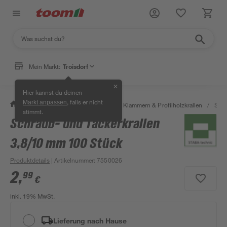
Mein Markt:
Troisdorf
✕
Hier kannst du deinen
, falls er nicht
Markt anpassen
/
Bauen & Renovieren
/
Holz
/
Klammern & Profilholzkrallen
/
Schr
stimmt.
Schraub- und Tackerkrallen
3,8/10 mm 100 Stück
Produktdetails
| Artikelnummer
:
7550026
2
,
99
€
inkl. 19% MwSt.
Lieferung nach Hause