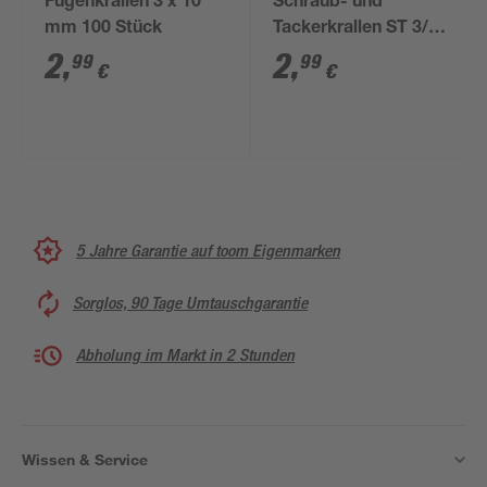
Fugenkrallen 3 x 10
Schraub- und
mm 100 Stück
Tackerkrallen ST 3/10
100 Stück
2
,
2
,
99
99
€
€
5 Jahre Garantie auf toom Eigenmarken
Sorglos, 90 Tage Umtauschgarantie
Abholung im Markt in 2 Stunden
Wissen & Service