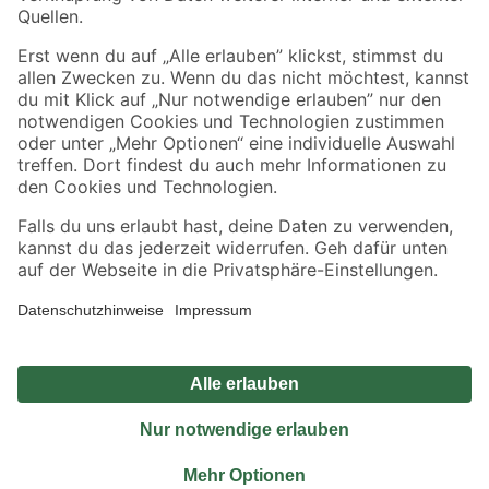
Sicher einkaufen
Jetzt die toom-App herunterladen
Alle Preisangaben in EUR inkl. gesetzl. MwSt.. Die dargestellten Angebote sind unter
Umständen nicht in allen Märkten verfügbar. Die angegebenen Verfügbarkeiten beziehen
sich auf den unter "Mein Markt" ausgewählten toom Baumarkt. Alle Angebote und
Produkte nur solange der Vorrat reicht.
*Paketversand ab 59 € versandkostenfrei, gilt nicht für Artikel mit Speditionsversand, hier
fallen zusätzliche Versandkosten an.
Datenschutz
Privatsphäre
Impressum
AGB
Nutzungsbedingungen
Widerrufsrecht
Vertrag widerrufen
Barrierefreiheit
© 2026 toom Baumarkt GmbH