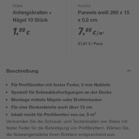
Staba
Kosche
Anfangskrallen +
Paneele weiß 260 x 15
Nägel 10 Stück
x 0,8 cm
1
,
7
,
99
99
€
€
/ m²
21,81 € / Pack
Beschreibung
Für Profilbretter mit fester Feder, 3 mm Nuttiefe
Speziell für Schraubbefestigungen an der Decke
Montage mittels Nägeln oder Elektrotacker
Für eine Deckenbreite auch über 13 cm
Inhalt reicht für Profilbretter von ca. 5 m²
Verwenden Sie die Schraub- und Tackerkrallen von Staba mit
fester Feder für die Befestigung von Profilbrettern. Wählen Sie
die Nutwangenstärke Ihren Brettern entsprechend aus.