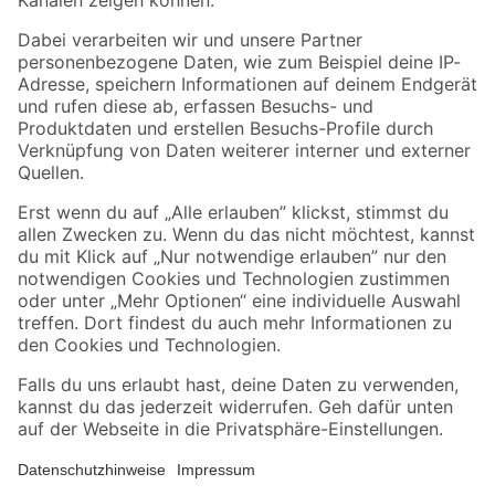
Folge uns
Zahlungsarten
Versandarten
Sicher einkaufen
Jetzt die toom-App herunterladen
Alle Preisangaben in EUR inkl. gesetzl. MwSt.. Die dargestellten Angebote sind unter
Umständen nicht in allen Märkten verfügbar. Die angegebenen Verfügbarkeiten beziehen
sich auf den unter "Mein Markt" ausgewählten toom Baumarkt. Alle Angebote und
Produkte nur solange der Vorrat reicht.
*Paketversand ab 59 € versandkostenfrei, gilt nicht für Artikel mit Speditionsversand, hier