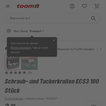
Mein Markt:
Troisdorf
✕
Hier kannst du deinen
, falls er nicht
Markt anpassen
/
Bauen & Renovieren
/
Holz
/
Klammern & Profilholzkrallen
/
Schr
stimmt.
(1)
Schraub- und Tackerkrallen ECS3 100
Stück
Produktdetails
| Artikelnummer
:
7550037
99