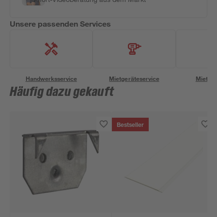
Unsere passenden Services
Handwerksservice
Mietgeräteservice
Miettra
Häufig dazu gekauft
Bestseller