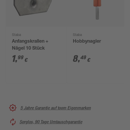
Staba
Staba
Anfangskrallen +
Hobbynagler
Nägel 10 Stück
1
,
8
,
99
49
€
€
5 Jahre Garantie auf toom Eigenmarken
Sorglos, 90 Tage Umtauschgarantie