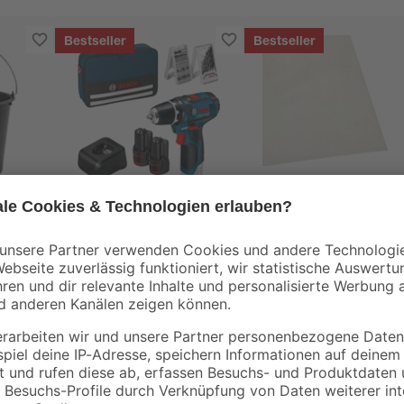
Bestseller
Bestseller
Bosch
B1
Akku-Bohrschrauber
Abdeckplane
'GSR 12V-15
Polyethylen
Professional' mit 2
transparent 4 x 5 m
119
,
0
,
99
06
€
€
/ m²
Akkus, Tasche und
Zubehörset
1,29 € / Pack