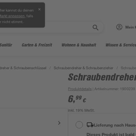
✕
ier kannst du deinen
, falls
Markt anpassen
r nicht stimmt.
Mein 
Sanitär
Garten & Freizeit
Wohnen & Haushalt
Wissen & Servic
reher & Schraubenschlüssel
/
Schraubendreher & Schraubenzieher
/
Schraube
Schraubendreher
Produktdetails
| Artikelnummer
:
1900239
6
,
99
€
inkl. 19% MwSt.
Lieferung nach Haus
Dieses Produkt ist bald