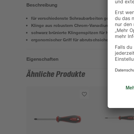
Beschreibung
für verschiedenste Schraubarbeiten geeignet
Klinge aus robustem Chrom-Vanadium-Stahl
schwarz brünierte Klingenspitzen für höchste Pass
ergonomischer Griff für abrutschsicheres Arbeiten
Eigenschaften
Ähnliche Produkte