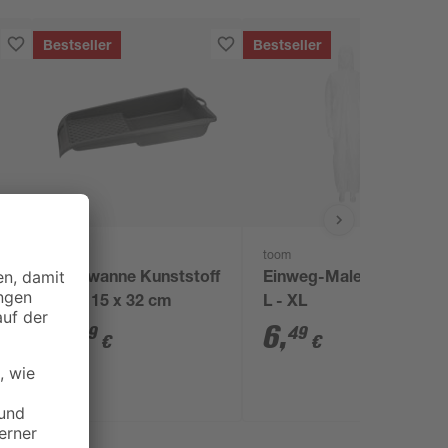
Bestseller
Bestseller
B1
toom
Farbwanne Kunststoff
Einweg-Maler-Overall,
grau 15 x 32 cm
L - XL
2
,
6
,
69
49
€
€