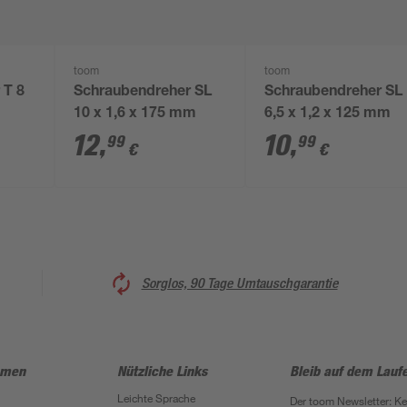
toom
toom
 T 8
Schraubendreher SL
Schraubendreher SL
10 x 1,6 x 175 mm
6,5 x 1,2 x 125 mm
12
,
10
,
99
99
€
€
Sorglos, 90 Tage Umtauschgarantie
hmen
Nützliche Links
Bleib auf dem Lauf
Leichte Sprache
Der toom Newsletter: K