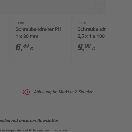
toom
toom
Schraubendreher PH
Schraubendreher SL
1 x 80 mm
5,5 x 1 x 100 mm
6
,
9
,
49
99
€
€
Abholung im Markt in 2 Stunden
enden mit unserem Newsletter
eine Angebote und Aktionen mehr verpassen!