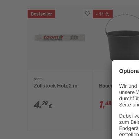
Bestseller
- 11 %
toom
Zollstock Holz 2 m
Baueimer 12 l
4
,
1
,
29
49
€
€
1,69 €