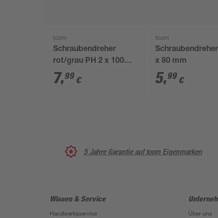
toom
toom
Schraubendreher
Schraubendreher
rot/grau PH 2 x 100
x 80 mm
mm
7
,
5
,
99
99
€
€
5 Jahre Garantie auf toom Eigenmarken
Wissen & Service
Unterne
Handwerksservice
Über uns