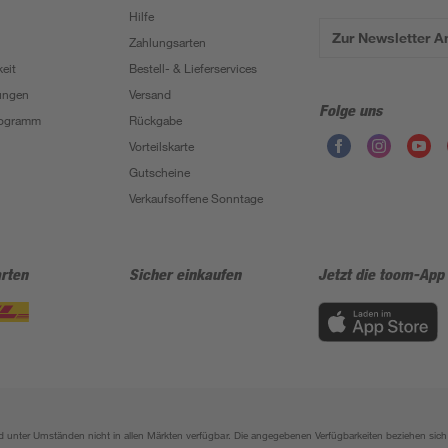
Hilfe
Zur Newsletter 
Zahlungsarten
eit
Bestell- & Lieferservices
ungen
Versand
Folge uns
Programm
Rückgabe
Vorteilskarte
Gutscheine
Verkaufsoffene Sonntage
rten
Sicher einkaufen
Jetzt die toom-App
sind unter Umständen nicht in allen Märkten verfügbar. Die angegebenen Verfügbarkeiten beziehen s