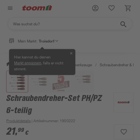
Mein Markt:
Troisdorf
✕
Hier kannst du deinen
, falls er nicht
Markt anpassen
/
Werkstatt & Maschinen
/
Handwerkzeuge
/
Schraubendreher & Sch
stimmt.
Schraubendreher-Set PH/PZ
6-teilig
Produktdetails
| Artikelnummer
:
1900222
21
,
99
€