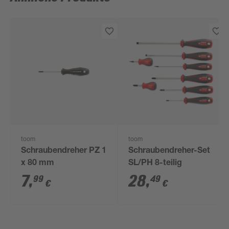
toom
toom
Schraubendreher PZ 1
Schraubendreher-Set
x 80 mm
SL/PH 8-teilig
7
,
28
,
99
49
€
€