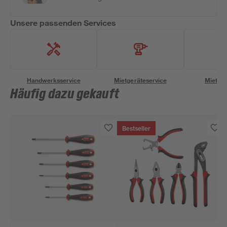
Unsere passenden Services
Handwerksservice
Mietgeräteservice
Miettra
Häufig dazu gekauft
Bestseller