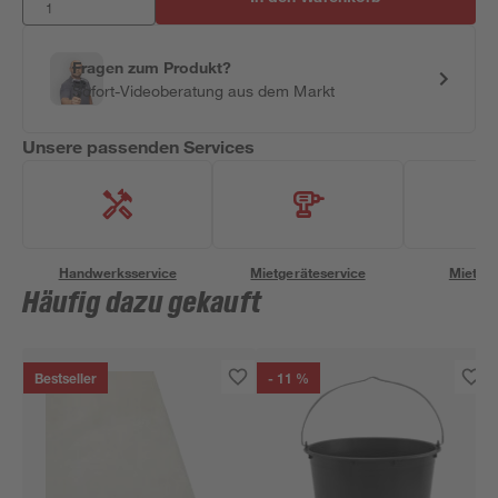
Fragen zum Produkt?
Sofort-Videoberatung aus dem Markt
Unsere passenden Services
Handwerksservice
Mietgeräteservice
Miettra
Häufig dazu gekauft
Bestseller
- 11 %