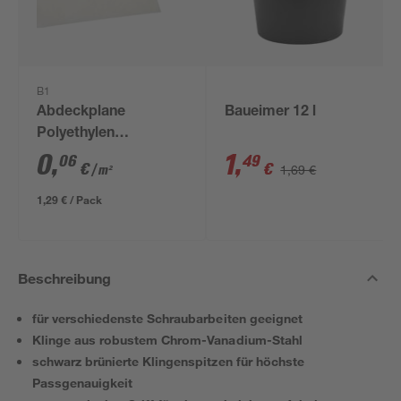
B1
Abdeckplane
Baueimer 12 l
Polyethylen
transparent 4 x 5 m
0
,
1
,
06
49
€
€
1,69 €
/ m²
1,29 € / Pack
Beschreibung
für verschiedenste Schraubarbeiten geeignet
Klinge aus robustem Chrom-Vanadium-Stahl
schwarz brünierte Klingenspitzen für höchste
Passgenauigkeit