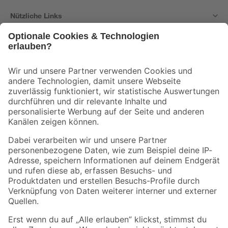
Nützliche Links
Bleib auf dem Laufenden mit unserem Newsletter
Der toom Newsletter: Keine Angebote und Aktionen mehr verpassen!
Zur Newsletter Anmeldung
Folge uns
Zahlungsarten
Versandarten
Sicher einkaufen