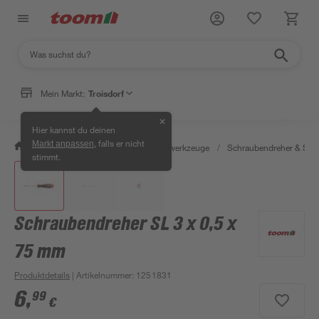
Mein Markt:
Troisdorf
✕
Hier kannst du deinen
, falls er nicht
Markt anpassen
/
Werkstatt & Maschinen
/
Handwerkzeuge
/
Schraubendreher & Sch
stimmt.
Schraubendreher SL 3 x 0,5 x
75 mm
Produktdetails
| Artikelnummer
:
1251831
6
,
99
€