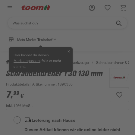
Mein Markt:
Troisdorf
✕
Hier kannst du deinen
, falls er nicht
Markt anpassen
/
Werkstatt & Maschinen
/
Handwerkzeuge
/
Schraubendreher & Sch
stimmt.
Schraubendreher T30 130 mm
Produktdetails
| Artikelnummer
:
1890356
7
,
99
€
inkl. 19% MwSt.
Lieferung nach Hause
Diesen Artikel können wir dir online leider nicht