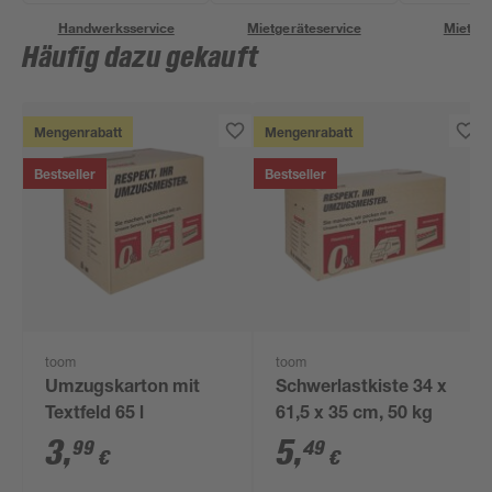
Handwerksservice
Mietgeräteservice
Miettra
Häufig dazu gekauft
Mengenrabatt
Mengenrabatt
Bestseller
Bestseller
toom
toom
Umzugskarton mit
Schwerlastkiste 34 x
Textfeld 65 l
61,5 x 35 cm, 50 kg
3
,
5
,
99
49
€
€