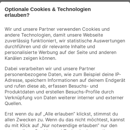
Bleib auf dem Laufenden mit unserem Newsletter
Der toom Newsletter: Keine Angebote und Aktionen mehr verpassen!
Zur Newsletter Anmeldung
Folge uns
Zahlungsarten
Versandarten
Sicher einkaufen
Jetzt die toom-App herunterladen