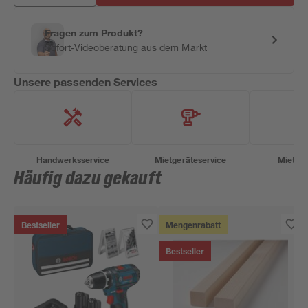
Fragen zum Produkt?
Sofort-Videoberatung aus dem Markt
Unsere passenden Services
Handwerksservice
Mietgeräteservice
Miettra
Häufig dazu gekauft
Bestseller
Mengenrabatt
Bestseller