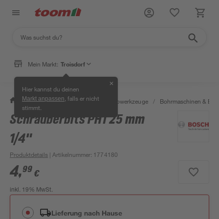
Mein Markt:
Troisdorf
✕
Hier kannst du deinen
, falls er nicht
Markt anpassen
/
Werkstatt & Maschinen
/
Elektrowerkzeuge
/
Bohrmaschinen & Boh
stimmt.
Schrauberbits PH1 25 mm
1/4"
Produktdetails
| Artikelnummer
:
1774180
4
,
99
€
inkl. 19% MwSt.
Lieferung nach Hause