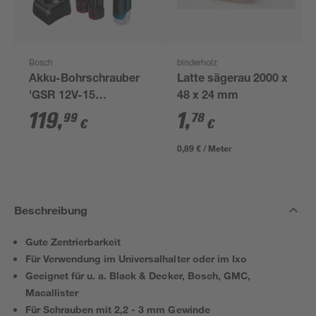
Bosch
binderholz
Akku-Bohrschrauber
Latte sägerau 2000 x
'GSR 12V-15
48 x 24 mm
Professional' mit 2
119
,
1
,
99
78
€
€
Akkus, Tasche und
Zubehörset
0,89 € / Meter
Beschreibung
Gute Zentrierbarkeit
Für Verwendung im Universalhalter oder im Ixo
Geeignet für u. a. Black & Decker, Bosch, GMC,
Macallister
Für Schrauben mit 2,2 - 3 mm Gewinde