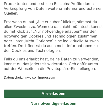
Sicher einkaufen
Jetzt die toom-App herunterladen
Alle Preisangaben in EUR inkl. gesetzl. MwSt.. Die dargestellten Angebote sind unter
Umständen nicht in allen Märkten verfügbar. Die angegebenen Verfügbarkeiten beziehen
sich auf den unter "Mein Markt" ausgewählten toom Baumarkt. Alle Angebote und
Produkte nur solange der Vorrat reicht.
*Paketversand ab 59 € versandkostenfrei, gilt nicht für Artikel mit Speditionsversand, hier
fallen zusätzliche Versandkosten an.
Datenschutz
Privatsphäre
Impressum
AGB
Nutzungsbedingungen
Widerrufsrecht
Vertrag widerrufen
Barrierefreiheit