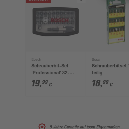
Bosch
Bosch
Schrauberbit-Set
Schrauberbitset 
'Professional' 32-
teilig
teilig
19
,
18
,
99
99
€
€
5 Jahre Garantie auf toom Eigenmarken