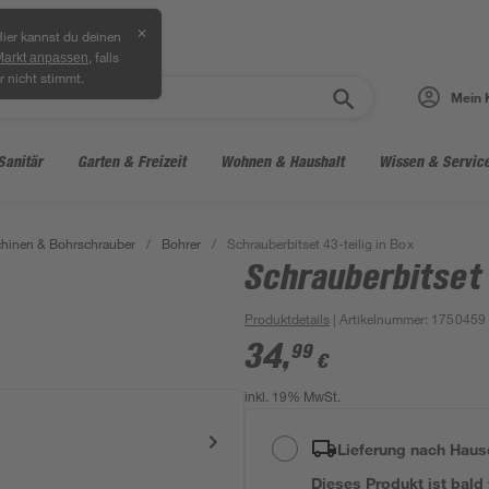
✕
ier kannst du deinen
, falls
Markt anpassen
r nicht stimmt.
Mein 
Sanitär
Garten & Freizeit
Wohnen & Haushalt
Wissen & Servic
hinen & Bohrschrauber
/
Bohrer
/
Schrauberbitset 43-teilig in Box
Schrauberbitset 
Produktdetails
| Artikelnummer
:
1750459
34
,
99
€
inkl. 19% MwSt.
Lieferung nach Haus
Dieses Produkt ist bald