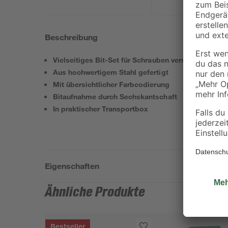
Beschreibung
Vielseitiges Bit-Set für Schrauben verschiedenster
Aus hochwertigem Stahl gefertigt
Mit übersichtlicher Farbcodierung
Bitaufnahme durch Sechskantschaft
In praktischer Transportbox
Eigenschaften
Ähnliche Produkte
Bestseller