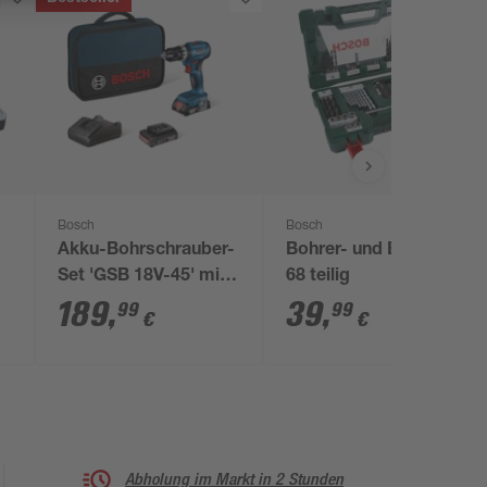
Bosch
Bosch
Akku-Bohrschrauber-
Bohrer- und Bit-Set
Set 'GSB 18V-45' mit
68 teilig
2 Akkus und
189
,
39
,
99
99
€
€
Ladegerät
Abholung im Markt in 2 Stunden