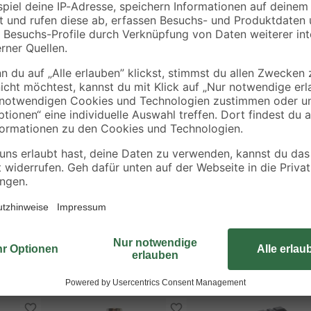
Dank der großen Auswahl an unter
 Antriebe
zuverlässigen Helfer bei allen Sch
Verfügung und werden durch eine 
Beschädigungen und Unordnung ge
die Bits zudem sinnvoll organisier
Schnellwechseluniversalhalter- Un
1/2/2/3- S 3/4/5/6/- HEX 3/4/5/6
10/15/20/20/25/27/30/40Bits der 