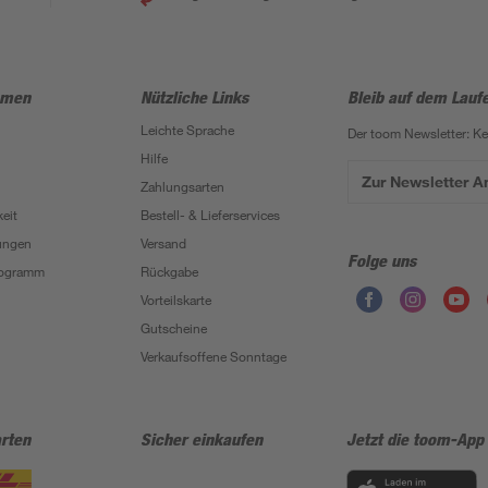
hmen
Nützliche Links
Bleib auf dem Lauf
Leichte Sprache
Der toom Newsletter: K
Hilfe
Zur Newsletter 
Zahlungsarten
eit
Bestell- & Lieferservices
ungen
Versand
Folge uns
Programm
Rückgabe
Vorteilskarte
Gutscheine
Verkaufsoffene Sonntage
rten
Sicher einkaufen
Jetzt die toom-App