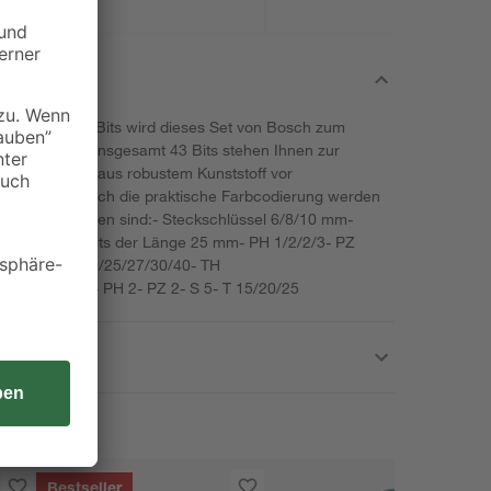
schiedlichen Bits wird dieses Set von Bosch zum
raubarbeiten. Insgesamt 43 Bits stehen Ihnen zur
Transportbox aus robustem Kunststoff vor
schützt. Durch die praktische Farbcodierung werden
t.Im Set enthalten sind:- Steckschlüssel 6/8/10 mm-
iversalhalterBits der Länge 25 mm- PH 1/2/2/3- PZ
- T 10/15/20/20/25/27/30/40- TH
Länge 75 mm- PH 2- PZ 2- S 5- T 15/20/25
Bestseller