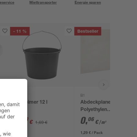
eservice
Miettransporter
Energie sparen
- 11 %
Bestseller
B1
Baueimer 12 l
Abdeckplane
Polyethylen
transparent 4 x 5 m
1
,
0
,
49
06
€
€
1,69 €
/ m²
1,29 € / Pack