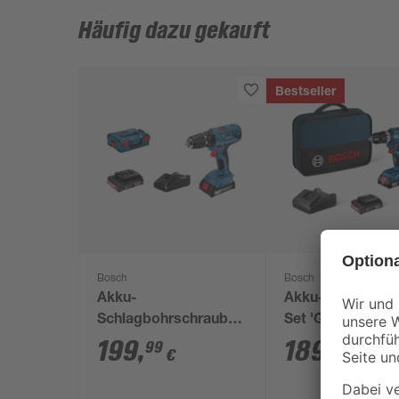
Häufig dazu gekauft
Bestseller
Bosch
Bosch
Akku-
Akku-Bohrschrau
Schlagbohrschrauber
Set 'GSB 18V-45'
'GSB 18V-21'
2 Akkus und
199
,
189
,
99
99
€
€
Professional 2 x 2,0
Ladegerät
Ah mit Transportbox