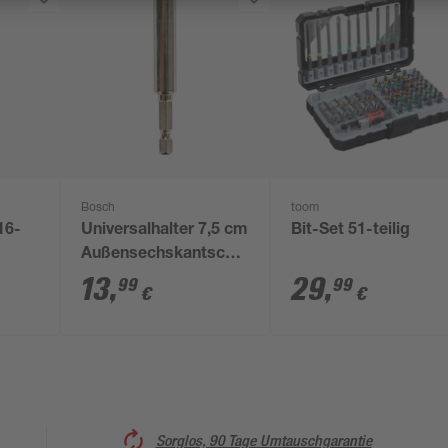
Bosch
toom
16-
Universalhalter 7,5 cm
Bit-Set 51-teilig
Außensechskantschaft
1/4"
13
,
29
,
99
99
€
€
Sorglos, 90 Tage Umtauschgarantie