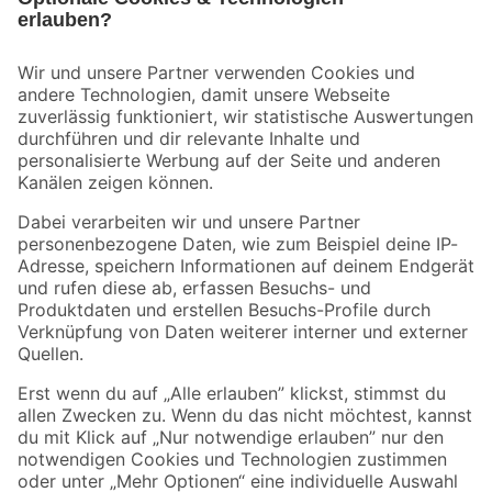
Bleib auf dem Laufenden mit unserem Newsletter
Der toom Newsletter: Keine Angebote und Aktionen mehr verpassen!
Zur Newsletter Anmeldung
Folge uns
Zahlungsarten
Versandarten
Sicher einkaufen
Jetzt die toom-App herunterladen