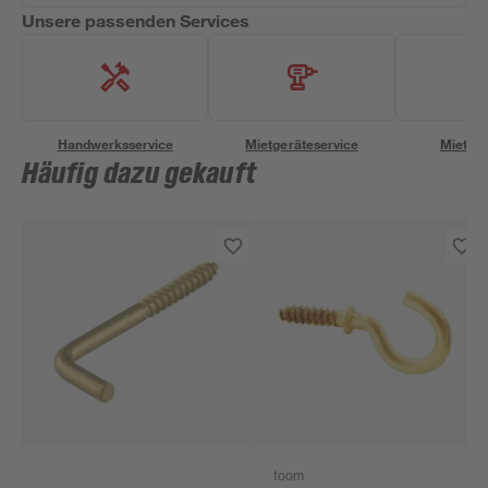
Unsere passenden Services
Handwerksservice
Mietgeräteservice
Miettra
Häufig dazu gekauft
toom