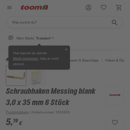
Mein Markt:
Troisdorf
✕
Hier kannst du deinen
, falls er nicht
Markt anpassen
/
Werkstatt & Maschinen
/
Eisenwaren & Beschläge
/
Haken & Ösen
stimmt.
Schraubhaken Messing blank
3,0 x 35 mm 6 Stück
Produktdetails
| Artikelnummer
:
1650855
5
,
19
€