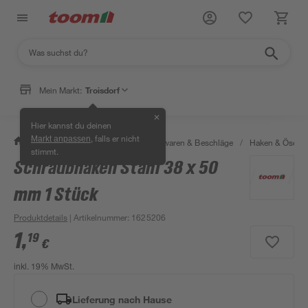
Mein Markt:
Troisdorf
✕
Hier kannst du deinen
, falls er nicht
Markt anpassen
/
Werkstatt & Maschinen
/
Eisenwaren & Beschläge
/
Haken & Ösen
stimmt.
Schraubhaken Stahl 38 x 50
mm 1 Stück
Produktdetails
| Artikelnummer
:
1625206
1
,
19
€
inkl. 19% MwSt.
Lieferung nach Hause