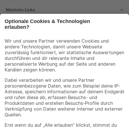
Nützliche Links
Bleib auf dem Laufenden mit unserem Newsletter
Der toom Newsletter: Keine Angebote und Aktionen mehr verpassen!
Zur Newsletter Anmeldung
Folge uns
Zahlungsarten
Versandarten
Sicher einkaufen