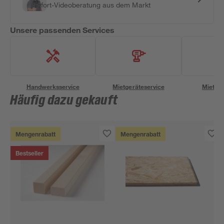
Sofort-Videoberatung aus dem Markt
Unsere passenden Services
Handwerksservice
Mietgeräteservice
Miettra
Häufig dazu gekauft
Mengenrabatt
Mengenrabatt
Bestseller