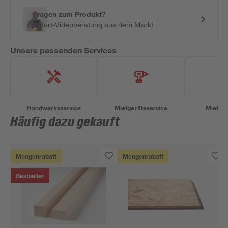
Fragen zum Produkt?
Sofort-Videoberatung aus dem Markt
Unsere passenden Services
Handwerksservice
Mietgeräteservice
Miettra
Häufig dazu gekauft
Mengenrabatt
Mengenrabatt
Bestseller