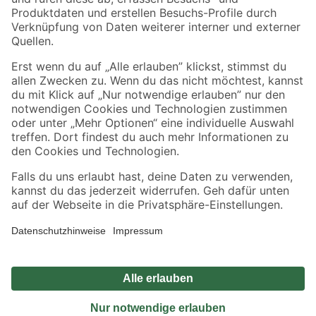
Sicher einkaufen
Jetzt die toom-App herunterladen
Alle Preisangaben in EUR inkl. gesetzl. MwSt.. Die dargestellten Angebote sind unter
Umständen nicht in allen Märkten verfügbar. Die angegebenen Verfügbarkeiten beziehen
sich auf den unter "Mein Markt" ausgewählten toom Baumarkt. Alle Angebote und
Produkte nur solange der Vorrat reicht.
*Paketversand ab 59 € versandkostenfrei, gilt nicht für Artikel mit Speditionsversand, hier
fallen zusätzliche Versandkosten an.
Datenschutz
Privatsphäre
Impressum
AGB
Nutzungsbedingungen
Widerrufsrecht
Vertrag widerrufen
Barrierefreiheit