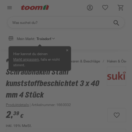
Mein Markt:
Troisdorf
✕
Hier kannst du deinen
, falls er nicht
Markt anpassen
/
Werkstatt & Maschinen
/
Eisenwaren & Beschläge
/
Haken & Ösen
stimmt.
Schraubhaken Stahl
kunststoffbeschichtet 3 x 40
mm 4 Stück
Produktdetails
| Artikelnummer
:
1660032
2
,
39
€
inkl. 19% MwSt.