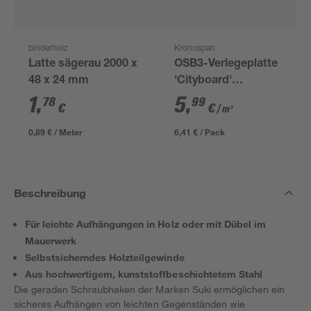
binderholz
Kronospan
Latte sägerau 2000 x
OSB3-Verlegeplatte
48 x 24 mm
'Cityboard'
ungeschliffen 1690 x
1
,
5
,
78
99
€
€
/ m²
634 x 12 mm
0,89 € / Meter
6,41 € / Pack
Beschreibung
Für leichte Aufhängungen in Holz oder mit Dübel im
Mauerwerk
Selbstsicherndes Holzteilgewinde
Aus hochwertigem, kunststoffbeschichtetem Stahl
Die geraden Schraubhaken der Marken Suki ermöglichen ein
sicheres Aufhängen von leichten Gegenständen wie