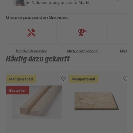
Sofort-Videoberatung aus dem Markt
Unsere passenden Services
Handwerksservice
Mietgeräteservice
Miettra
Häufig dazu gekauft
Mengenrabatt
Mengenrabatt
Bestseller