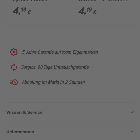
2,5 cm 4 Stück
verzinkt 4 x 40 mm 4
Stück
4
,
4
,
19
19
€
€
5 Jahre Garantie auf toom Eigenmarken
Sorglos, 90 Tage Umtauschgarantie
Abholung im Markt in 2 Stunden
Wissen & Service
Unternehmen