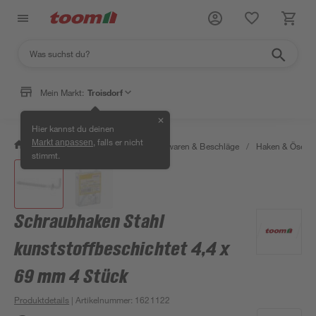
Mein Markt:
Troisdorf
✕
Hier kannst du deinen
, falls er nicht
Markt anpassen
/
Werkstatt & Maschinen
/
Eisenwaren & Beschläge
/
Haken & Ösen
stimmt.
Schraubhaken Stahl
kunststoffbeschichtet 4,4 x
69 mm 4 Stück
Produktdetails
| Artikelnummer
:
1621122