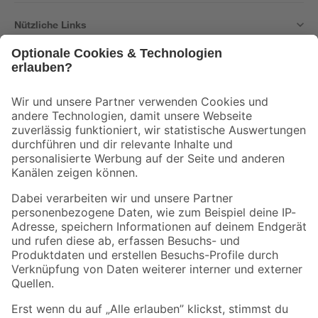
Nützliche Links
Bleib auf dem Laufenden mit unserem Newsletter
Der toom Newsletter: Keine Angebote und Aktionen mehr verpassen!
Zur Newsletter Anmeldung
Folge uns
Zahlungsarten
Versandarten
Sicher einkaufen