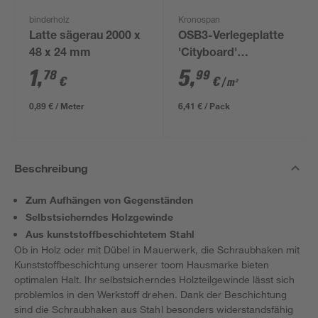
binderholz
Kronospan
Latte sägerau 2000 x
OSB3-Verlegeplatte
48 x 24 mm
'Cityboard'
ungeschliffen 1690 x
1
,
5
,
78
99
€
€
/ m²
634 x 12 mm
0,89 € / Meter
6,41 € / Pack
Beschreibung
Zum Aufhängen von Gegenständen
Selbstsicherndes Holzgewinde
Aus kunststoffbeschichtetem Stahl
Ob in Holz oder mit Dübel in Mauerwerk, die Schraubhaken mit
Kunststoffbeschichtung unserer toom Hausmarke bieten
optimalen Halt. Ihr selbstsicherndes Holzteilgewinde lässt sich
problemlos in den Werkstoff drehen. Dank der Beschichtung
sind die Schraubhaken aus Stahl besonders widerstandsfähig