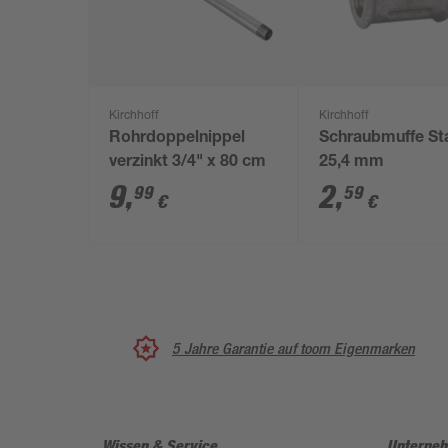
Kirchhoff
Kirchhoff
Rohrdoppelnippel
Schraubmuffe St
verzinkt 3/4" x 80 cm
25,4 mm
9
,
2
,
99
59
€
€
5 Jahre Garantie auf toom Eigenmarken
Wissen & Service
Unterne