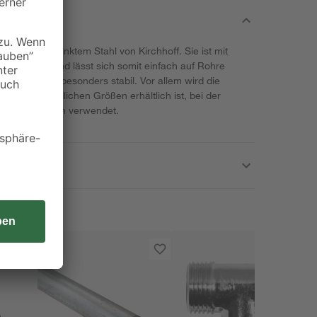
ffe aus verzinktem Stahl von Kirchhoff. Sie ist mit
gestattet und lässt sich somit einfach auf Rohre
nk der Muffe besonders stabil. Vor allem wird die
n unterschiedlichen Größen erhältlich ist, bei der
 Heizungsrohren verwendet.