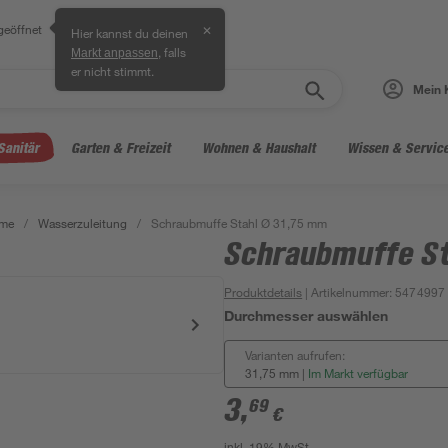
geöffnet
✕
Hier kannst du deinen
, falls
Markt anpassen
er nicht stimmt.
Mein 
Sanitär
Garten & Freizeit
Wohnen & Haushalt
Wissen & Servic
eme
/
Wasserzuleitung
/
Schraubmuffe Stahl Ø 31,75 mm
Schraubmuffe St
Produktdetails
| Artikelnummer
:
5474997
Durchmesser auswählen
Varianten aufrufen:
31,75 mm
|
Im Markt verfügbar
3
,
69
€