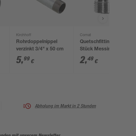
Kirchhoff
Cornat
Rohrdoppelnippel
Quetschfitting T-
m
verzinkt 3/4" x 50 cm
Stück Messing
verchromt 3/8" AG x
5
,
2
,
99
49
€
€
Ø 10 mm
Abholung im Markt in 2 Stunden
enden mit unserem Newsletter