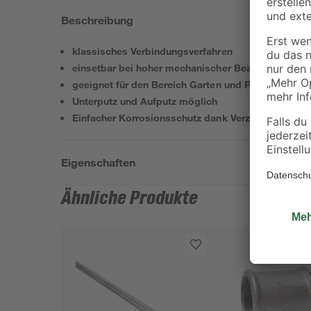
Beschreibung
klassisches Verbindungsverfahren
einsetbar bei hoher mechanischer Beanspruchung
geeignet für den Bereich Garten und Pumpentechn
Unterputz und Aufputz möglich
Einfacher Korrosionsschutz dank Verzinkung
Eigenschaften
Ähnliche Produkte