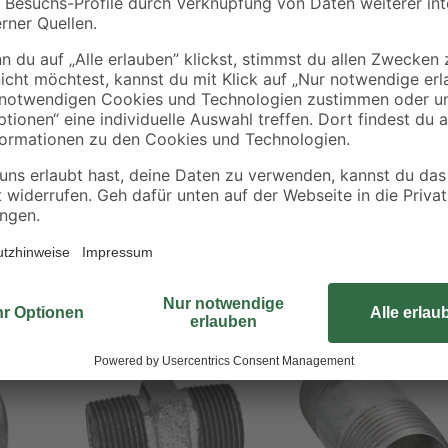
Besonders robust ist die Schraubmu
einem metrischen Innengewinde aus
aufdrehen. Die Verbindung wird da
ik
Schraubmuffe, die je nach Bedarf i
Installation von Trinkwasser- und