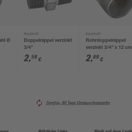
Kirchhoff
Kirchhoff
ahl Ø
Doppelnippel verzinkt
Rohrdoppelnippel
3/4"
verzinkt 3/4" x 12 c
2
,
2
,
59
69
€
€
Sorglos, 90 Tage Umtauschgarantie
hmen
Nützliche Links
Bleib auf dem Lauf