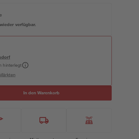
e
 wieder verfügbar.
sdorf
h hinterlegt
 Märkten
In den Warenkorb