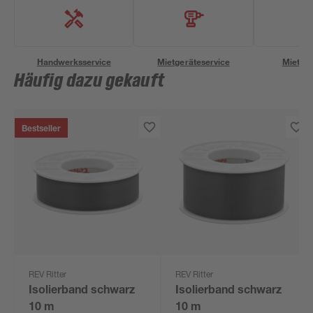
Handwerksservice
Mietgeräteservice
Miettra
Häufig dazu gekauft
Bestseller
REV Ritter
REV Ritter
Isolierband schwarz
Isolierband schwarz
10 m
10 m