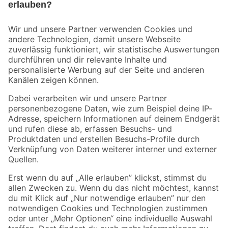
Bleib auf dem Laufenden mit unserem Newsletter
Der toom Newsletter: Keine Angebote und Aktionen mehr verpassen!
Zur Newsletter Anmeldung
Folge uns
Zahlungsarten
Versandarten
Sicher einkaufen
Jetzt die toom-App herunterladen