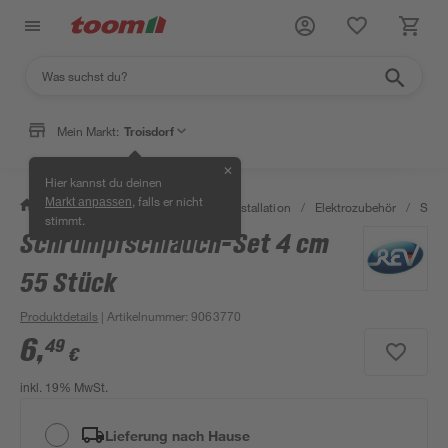
Mein Markt:
Troisdorf
✕
Hier kannst du deinen
, falls er nicht
Markt anpassen
/
Bauen & Renovieren
/
Elektroinstallation
/
Elektrozubehör
/
Schr
stimmt.
Schrumpfschlauch-Set 4 cm
Bestseller
55 Stück
Produktdetails
| Artikelnummer
:
9063770
6
,
49
€
inkl. 19% MwSt.
Lieferung nach Hause