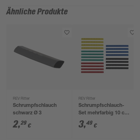
Ähnliche Produkte
REV Ritter
REV Ritter
Schrumpfschlauch
Schrumpfschlauch-
schwarz Ø 3
Set mehrfarbig 10 cm
20 Stück
2
,
3
,
29
49
€
€