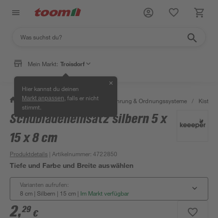
Mein Markt:
Troisdorf
✕
Hier kannst du deinen
, falls er nicht
Markt anpassen
/
Wohnen & Haushalt
/
Aufbewahrung & Ordnungssysteme
/
Kisten 
stimmt.
Schubladeneinsatz silbern 5 x
15 x 8 cm
Produktdetails
| Artikelnummer
:
4722850
Tiefe und Farbe und Breite auswählen
Varianten aufrufen:
8 cm | Silbern | 15 cm
|
Im Markt verfügbar
2
,
29
€