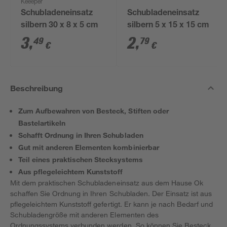
Keeeper
Schubladeneinsatz
Schubladeneinsatz
silbern 30 x 8 x 5 cm
silbern 5 x 15 x 15 cm
3
,
2
,
49
79
€
€
Beschreibung
Zum Aufbewahren von Besteck, Stiften oder
Bastelartikeln
Schafft Ordnung in Ihren Schubladen
Gut mit anderen Elementen kombinierbar
Teil eines praktischen Stecksystems
Aus pflegeleichtem Kunststoff
Mit dem praktischen Schubladeneinsatz aus dem Hause Ok
schaffen Sie Ordnung in Ihren Schubladen. Der Einsatz ist aus
pflegeleichtem Kunststoff gefertigt. Er kann je nach Bedarf und
Schubladengröße mit anderen Elementen des
Ordnungssystems verbunden werden. So können Sie Besteck