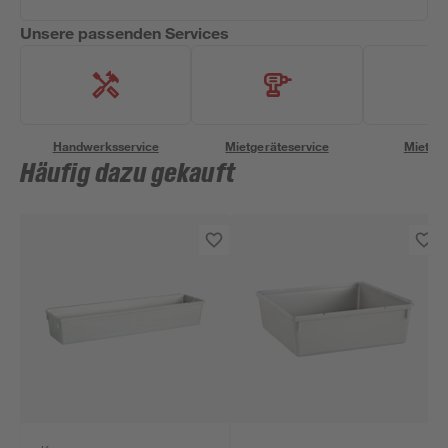
Unsere passenden Services
Handwerksservice
Mietgeräteservice
Miettra
Häufig dazu gekauft