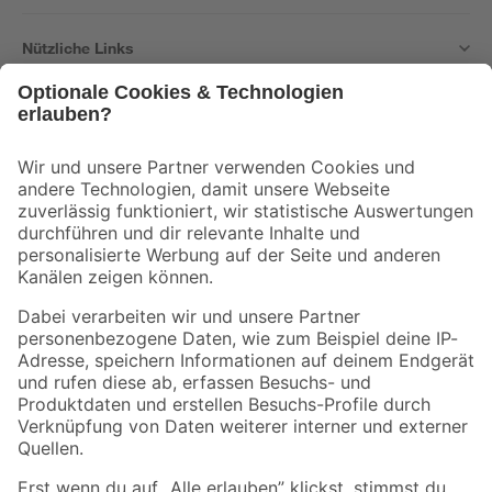
Nützliche Links
Bleib auf dem Laufenden mit unserem Newsletter
Der toom Newsletter: Keine Angebote und Aktionen mehr verpassen!
Zur Newsletter Anmeldung
Folge uns
Zahlungsarten
Versandarten
Sicher einkaufen