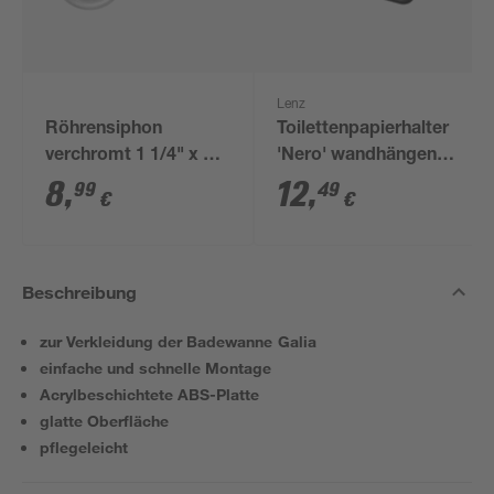
Lenz
Röhrensiphon
Toilettenpapierhalter
verchromt 1 1/4" x 32
'Nero' wandhängend
mm
schwarz
8
,
12
,
99
49
€
€
Beschreibung
zur Verkleidung der Badewanne Galia
einfache und schnelle Montage
Acrylbeschichtete ABS-Platte
glatte Oberfläche
pflegeleicht