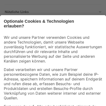
Nützliche Links
Bleib auf dem Laufenden mit unserem Newsletter
Der toom Newsletter: Keine Angebote und Aktionen mehr verpassen!
Zur Newsletter Anmeldung
Folge uns
Zahlungsarten
Versandarten
Sicher einkaufen