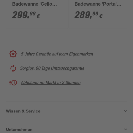
Badewanne 'Cello
Badewanne 'Porta'
Modell B 150' weiß
weiß 180 x 6 x 3 cm,
299
,
289
,
99
99
€
€
links
5 Jahre Garantie auf toom Eigenmarken
Sorglos, 90 Tage Umtauschgarantie
Abholung im Markt in 2 Stunden
Wissen & Service
Unternehmen