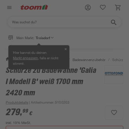
Mein Markt:
Troisdorf
✕
Hier kannst du deinen
, falls er nicht
Markt anpassen
/
Bad & Sanitär
/
Badewannen
/
Badewannenzubehör
/
Schürze z
stimmt.
Schürze zu Badewanne 'Galia
I Modell B' weiß 1700 mm
2420 mm
Produktdetails
| Artikelnummer
:
5100203
279
,
99
€
inkl. 19% MwSt.