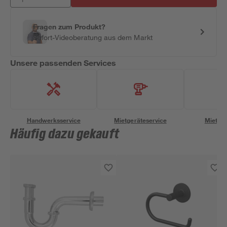
Fragen zum Produkt?
Sofort-Videoberatung aus dem Markt
Unsere passenden Services
Handwerksservice
Mietgeräteservice
Miettra
Häufig dazu gekauft