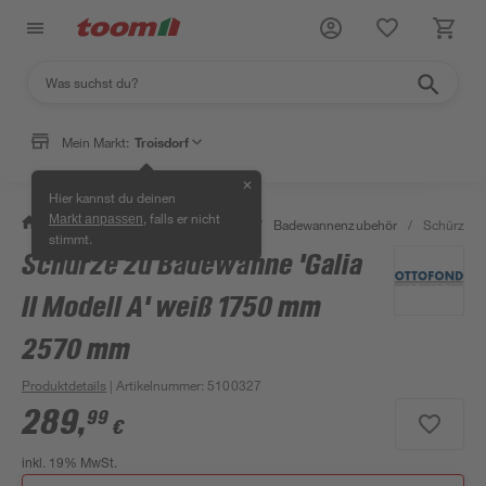
Mein Markt:
Troisdorf
✕
Hier kannst du deinen
, falls er nicht
Markt anpassen
/
Bad & Sanitär
/
Badewannen
/
Badewannenzubehör
/
Schürze z
stimmt.
Schürze zu Badewanne 'Galia
II Modell A' weiß 1750 mm
2570 mm
Produktdetails
| Artikelnummer
:
5100327
289
,
99
€
inkl. 19% MwSt.