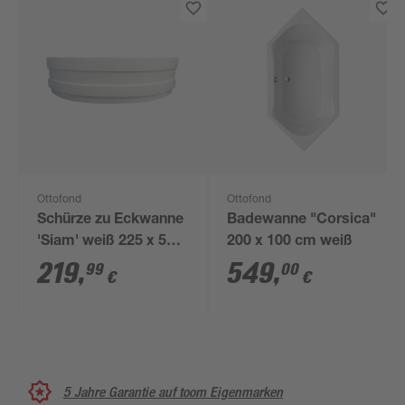
Ottofond
Ottofond
Schürze zu Eckwanne
Badewanne "Corsica"
'Siam' weiß 225 x 58 x
200 x 100 cm weiß
3 cm
219
,
549
,
99
00
€
€
5 Jahre Garantie auf toom Eigenmarken