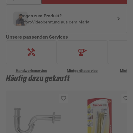
Fragen zum Produkt?
Sofort-Videoberatung aus dem Markt
Unsere passenden Services
Handwerksservice
Mietgeräteservice
Miettra
Häufig dazu gekauft