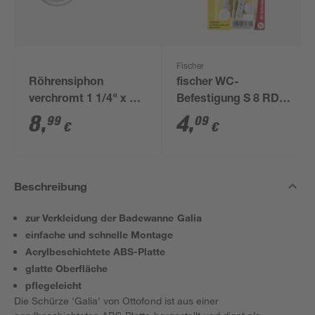
Fischer
Röhrensiphon
fischer WC-
verchromt 1 1/4" x 32
Befestigung S 8 RD
mm
80 2 Stück
8
,
4
,
99
09
€
€
Beschreibung
zur Verkleidung der Badewanne Galia
einfache und schnelle Montage
Acrylbeschichtete ABS-Platte
glatte Oberfläche
pflegeleicht
Die Schürze 'Galia' von Ottofond ist aus einer