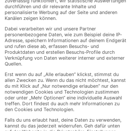
Zur Newsletter Anmeldung
Folge uns
Zahlungsarten
Versandarten
Sicher einkaufen
Jetzt die toom-App herunterladen
Alle Preisangaben in EUR inkl. gesetzl. MwSt.. Die dargestellten Angebote sind unter