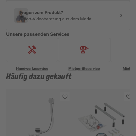
Fragen zum Produkt?
Sofort-Videoberatung aus dem Markt
Unsere passenden Services
Handwerksservice
Mietgeräteservice
Miettra
Häufig dazu gekauft