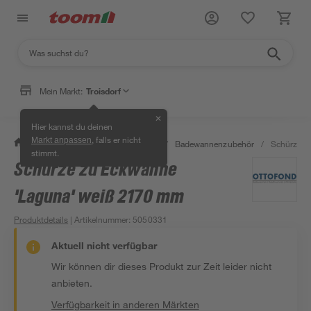
Mein Markt:
Troisdorf
✕
Hier kannst du deinen
, falls er nicht
Markt anpassen
/
Bad & Sanitär
/
Badewannen
/
Badewannenzubehör
/
Schürze z
stimmt.
Schürze zu Eckwanne
'Laguna' weiß 2170 mm
Produktdetails
| Artikelnummer
:
5050331
Aktuell nicht verfügbar
Wir können dir dieses Produkt zur Zeit leider nicht
anbieten.
Verfügbarkeit in anderen Märkten