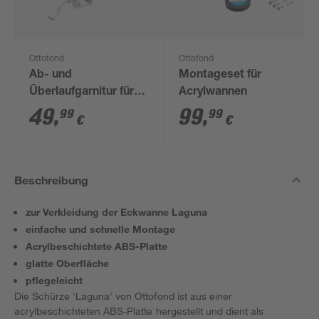
Ottofond
Ottofond
Ab- und
Montageset für
Überlaufgarnitur für
Acrylwannen
Körperformwanne Ø
49
,
99
,
99
99
€
€
38,1 mm (1 1/2")
Beschreibung
zur Verkleidung der Eckwanne Laguna
einfache und schnelle Montage
Acrylbeschichtete ABS-Platte
glatte Oberfläche
pflegeleicht
Die Schürze 'Laguna' von Ottofond ist aus einer
acrylbeschichteten ABS-Platte hergestellt und dient als