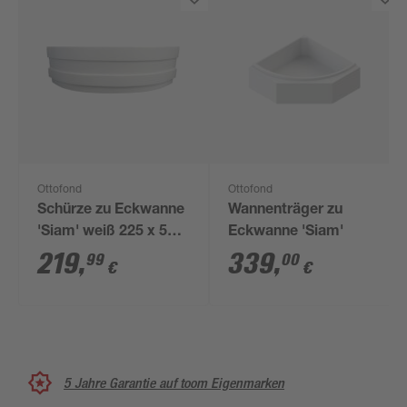
Ottofond
Ottofond
Schürze zu Eckwanne
Wannenträger zu
'Siam' weiß 225 x 58 x
Eckwanne 'Siam'
3 cm
219
,
339
,
99
00
€
€
5 Jahre Garantie auf toom Eigenmarken