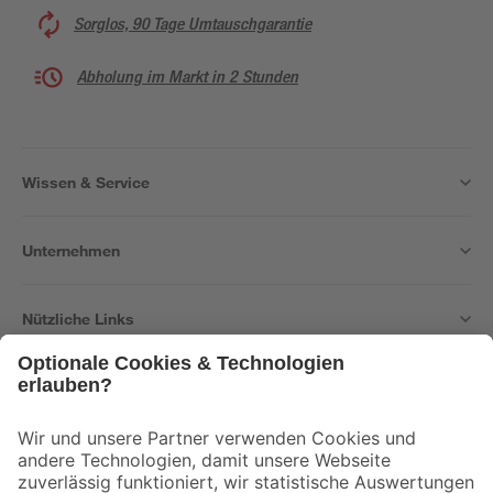
Sorglos, 90 Tage Umtauschgarantie
Abholung im Markt in 2 Stunden
Wissen & Service
Unternehmen
Nützliche Links
Bleib auf dem Laufenden mit unserem Newsletter
Der toom Newsletter: Keine Angebote und Aktionen mehr verpassen!
Zur Newsletter Anmeldung