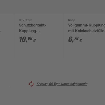
REV Ritter
Kopp
Schutzkontakt-
Vollgummi-Kupplun
Kupplung
mit Knickschutztülle
 A,
rot/schwarz 3-polig
10
,
6
,
99
79
€
€
250 V 16 A
Sorglos, 90 Tage Umtauschgarantie