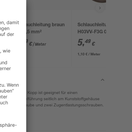
Schlauchleitung braun
Schlauchleitung
3 x 1,5 mm²
H03VV-F3G 0,75 mm
5 m
2
,
5
,
19
49
€
€
/ Meter
1,10 € / Meter
er der Marke Kopp ist geeignet für einen
wobei die Kabelführung seitlich am Kunststoffgehäuse
ine Gehäuseschraube und zwei Zugentlastungsschrauben.