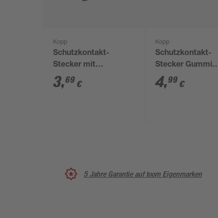
Kopp
Kopp
Schutzkontakt-
Schutzkontakt-
Stecker mit
Stecker Gummi
Knickschutz
schwarz 250 V 16
3
,
4
,
69
99
€
€
mit Knickschutz
5 Jahre Garantie auf toom Eigenmarken