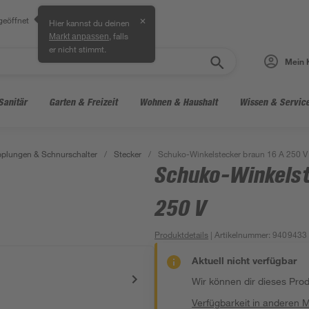
geöffnet
✕
Hier kannst du deinen
, falls
Markt anpassen
er nicht stimmt.
Mein 
Sanitär
Garten & Freizeit
Wohnen & Haushalt
Wissen & Servic
pplungen & Schnurschalter
/
Stecker
/
Schuko-Winkelstecker braun 16 A 250 V
Schuko-Winkelst
250 V
Produktdetails
| Artikelnummer
:
9409433
Aktuell nicht verfügbar
Wir können dir dieses Produ
Verfügbarkeit in anderen 