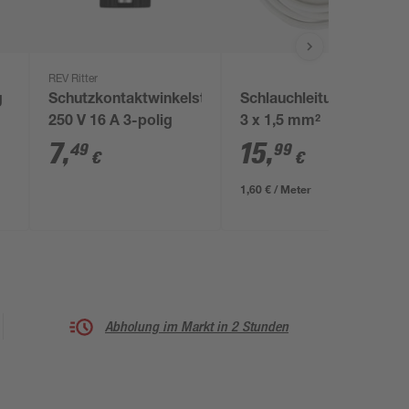
REV Ritter
g
Schutzkontaktwinkelstecker
Schlauchleitung weiß
250 V 16 A 3-polig
3 x 1,5 mm²
7
,
15
,
49
99
€
€
1,60 € / Meter
Abholung im Markt in 2 Stunden