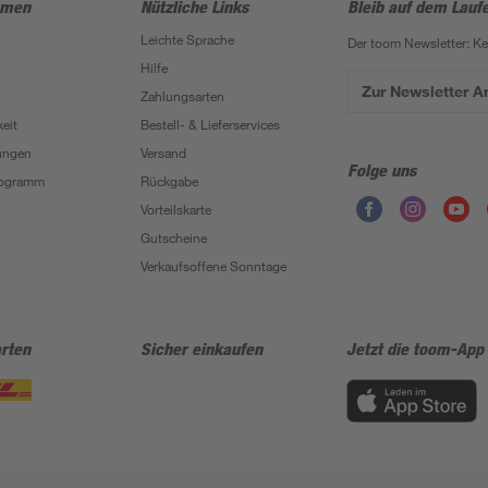
hmen
Nützliche Links
Bleib auf dem Lauf
Leichte Sprache
Der toom Newsletter: K
Hilfe
Zur Newsletter 
Zahlungsarten
eit
Bestell- & Lieferservices
ungen
Versand
Folge uns
Programm
Rückgabe
Vorteilskarte
Gutscheine
Verkaufsoffene Sonntage
rten
Sicher einkaufen
Jetzt die toom-App