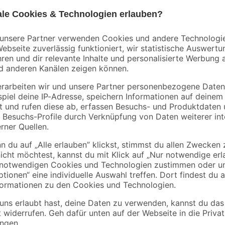
Kopp
eiß
Schlauchleitung
Winkelstecker
H03VV-F3G 0,75 mm
schwarz
10 m
8
,
2
,
99
79
€
€
0,90 € / Meter
Dieser robuste Schuko-Winkelsteck
Kabelquerschnitt bis 3x 1,5 mm², 
erfolgt. Inklusive erhalten Sie e