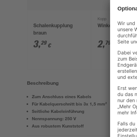
Kopp
Schalenkupplung
Winkelstecker w
braun
3
,
2
,
29
79
€
€
Beschreibung
Zum Anschluss eines Kabels
Für Kabelquerschnitt bis 3x 1,5 mm²
Seitliche Kabeleinführung
Nennspannung: 250 V
Aus robustem Kunststoff