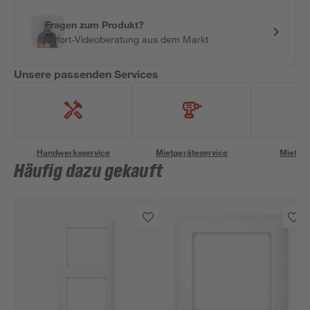
Fragen zum Produkt?
Sofort-Videoberatung aus dem Markt
Unsere passenden Services
Handwerksservice
Mietgeräteservice
Miettra
Häufig dazu gekauft