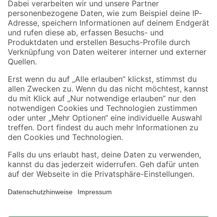
Zahlungsarten
Versandarten
Sicher einkaufen
Jetzt die toom-App herunterladen
Alle Preisangaben in EUR inkl. gesetzl. MwSt.. Die dargestellten Angebote sind unter
Umständen nicht in allen Märkten verfügbar. Die angegebenen Verfügbarkeiten beziehen
sich auf den unter "Mein Markt" ausgewählten toom Baumarkt. Alle Angebote und
Produkte nur solange der Vorrat reicht.
*Paketversand ab 59 € versandkostenfrei, gilt nicht für Artikel mit Speditionsversand, hier
fallen zusätzliche Versandkosten an.