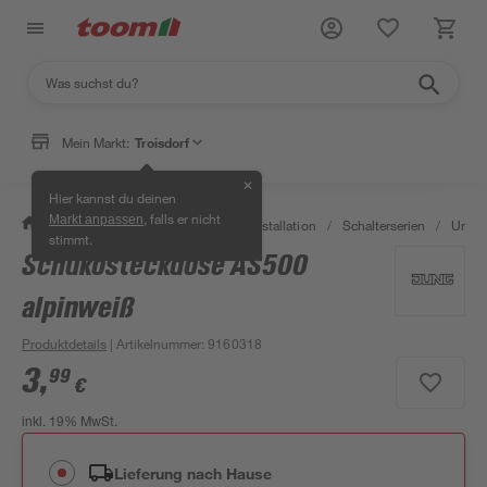
Mein Markt:
Troisdorf
✕
Hier kannst du deinen
, falls er nicht
Markt anpassen
/
Bauen & Renovieren
/
Elektroinstallation
/
Schalterserien
/
Unter
stimmt.
Schukosteckdose AS500
alpinweiß
Produktdetails
| Artikelnummer
:
9160318
3
,
99
€
inkl. 19% MwSt.
Lieferung nach Hause