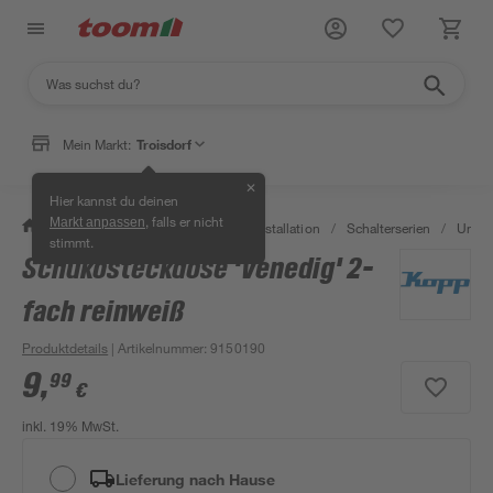
Mein Markt:
Troisdorf
✕
Hier kannst du deinen
, falls er nicht
Markt anpassen
/
Bauen & Renovieren
/
Elektroinstallation
/
Schalterserien
/
Unter
stimmt.
Schukosteckdose 'Venedig' 2-
fach reinweiß
Produktdetails
| Artikelnummer
:
9150190
9
,
99
€
inkl. 19% MwSt.
Lieferung nach Hause