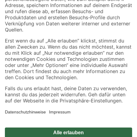
Zahlungsarten
Versandarten
Sicher einkaufen
Jetzt die toom-App herunterladen
Alle Preisangaben in EUR inkl. gesetzl. MwSt.. Die dargestellten Angebote sind unter
Umständen nicht in allen Märkten verfügbar. Die angegebenen Verfügbarkeiten beziehen
sich auf den unter "Mein Markt" ausgewählten toom Baumarkt. Alle Angebote und
Produkte nur solange der Vorrat reicht.
*Paketversand ab 59 € versandkostenfrei, gilt nicht für Artikel mit Speditionsversand, hier
fallen zusätzliche Versandkosten an.
Datenschutz
Privatsphäre
Impressum
AGB