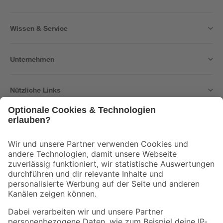
Wissen & Service
Unternehmen
Nützliche Links
Bleib auf dem Laufenden mit unserem Newsletter
Der toom Newsletter: Keine Angebote und Aktionen mehr verpassen!
Zur Newsletter Anmeldung
Folge uns