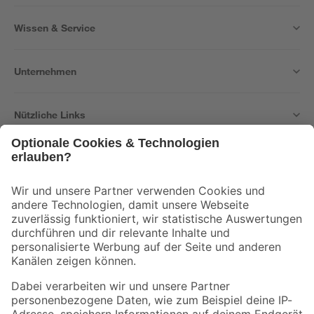
Wissen & Service
Unternehmen
Nützliche Links
Bleib auf dem Laufenden mit unserem Newsletter
Der toom Newsletter: Keine Angebote und Aktionen mehr verpassen!
Zur Newsletter Anmeldung
Folge uns