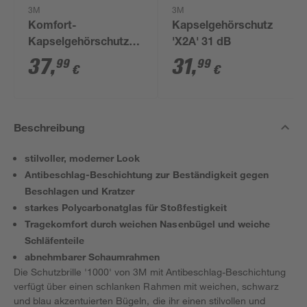
3M
3M
Komfort-
Kapselgehörschutz
Kapselgehörschutz
'X2A' 31 dB
'Peltor™ X3A' SNR-
37
,
31
,
99
99
€
€
Wert 33 dB
Beschreibung
stilvoller, moderner Look
Antibeschlag-Beschichtung zur Beständigkeit gegen
Beschlagen und Kratzer
starkes Polycarbonatglas für Stoßfestigkeit
Tragekomfort durch weichen Nasenbügel und weiche
Schläfenteile
abnehmbarer Schaumrahmen
Die Schutzbrille '1000' von 3M mit Antibeschlag-Beschichtung
verfügt über einen schlanken Rahmen mit weichen, schwarz
und blau akzentuierten Bügeln, die ihr einen stilvollen und