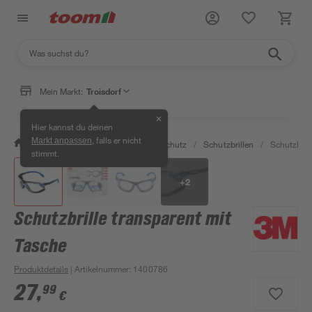
Mein Markt:
Troisdorf
✕
Hier kannst du deinen
, falls er nicht
Markt anpassen
/
Bauen & Renovieren
/
Arbeitsschutz
/
Schutzbrillen
/
Schutzbrill
stimmt.
+
2
Schutzbrille transparent mit
Tasche
Produktdetails
| Artikelnummer
:
1400786
27
,
99
€