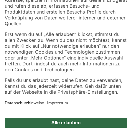
Zahlungsarten
Versandarten
Sicher einkaufen
Jetzt die toom-App herunterladen
Alle Preisangaben in EUR inkl. gesetzl. MwSt.. Die dargestellten Angebote sind unter
Umständen nicht in allen Märkten verfügbar. Die angegebenen Verfügbarkeiten beziehen
sich auf den unter "Mein Markt" ausgewählten toom Baumarkt. Alle Angebote und
Produkte nur solange der Vorrat reicht.
*Paketversand ab 59 € versandkostenfrei, gilt nicht für Artikel mit Speditionsversand, hier
fallen zusätzliche Versandkosten an.
Datenschutz
Privatsphäre
Impressum
AGB
Nutzungsbedingungen
Widerrufsrecht
Vertrag widerrufen