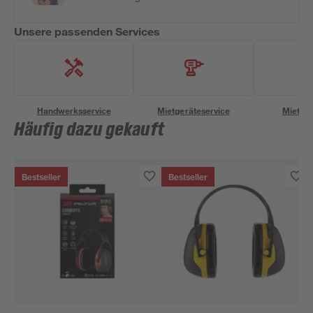
Unsere passenden Services
Handwerksservice
Mietgeräteservice
Miettra
Häufig dazu gekauft
Bestseller
Bestseller