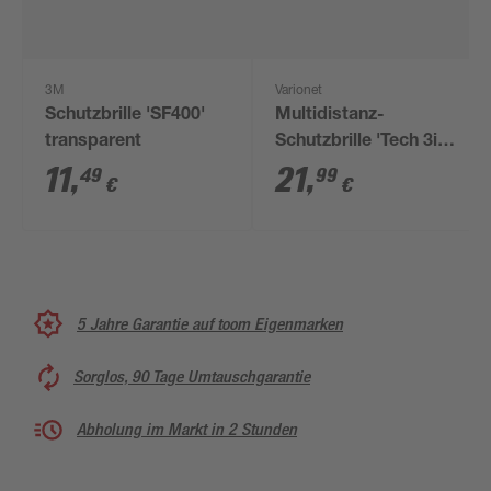
3M
Varionet
Schutzbrille 'SF400'
Multidistanz-
transparent
Schutzbrille 'Tech 3in1
200' schwarz + 2,00
11
,
21
,
49
99
€
€
Dioptrien
5 Jahre Garantie auf toom Eigenmarken
Sorglos, 90 Tage Umtauschgarantie
Abholung im Markt in 2 Stunden