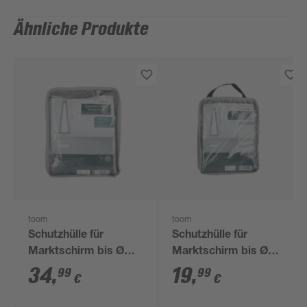
Ähnliche Produkte
toom
toom
Schutzhülle für
Schutzhülle für
Marktschirm bis Ø
Marktschirm bis Ø
400 cm
250 cm
34
,
19
,
99
99
€
€