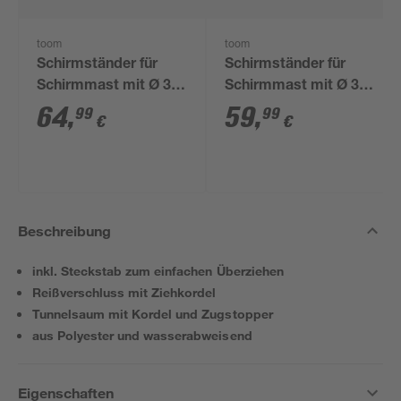
toom
toom
Schirmständer für
Schirmständer für
Schirmmast mit Ø 38
Schirmmast mit Ø 38
- 48 mm Granit 45 x
- 48 mm Granit Ø 45
64
,
59
,
99
99
€
€
45 x cm
cm
Beschreibung
inkl. Steckstab zum einfachen Überziehen
Reißverschluss mit Ziehkordel
Tunnelsaum mit Kordel und Zugstopper
aus Polyester und wasserabweisend
Eigenschaften