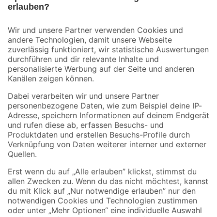
Bleib auf dem Laufenden mit unserem Newsletter
Der toom Newsletter: Keine Angebote und Aktionen mehr verpassen!
Zur Newsletter Anmeldung
Folge uns
Zahlungsarten
Versandarten
Sicher einkaufen
Jetzt die toom-App herunterladen