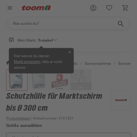
Mein Markt:
Troisdorf
✕
Hier kannst du deinen
, falls er nicht
Markt anpassen
/
Garten & Freizeit
/
Sonnenschutz
/
Sonnenschirme
/
Sonnenschi
stimmt.
Schutzhülle für Marktschirm
bis Ø 300 cm
Produktdetails
| Artikelnummer
:
4791331
Größe auswählen