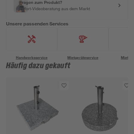
Fragen zum Produkt?
Sofort-Videoberatung aus dem Markt
Unsere passenden Services
Handwerksservice
Mietgeräteservice
Miettra
Häufig dazu gekauft