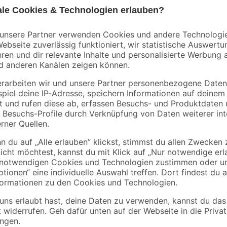
Kopp
se 2-
Kabelkanal 'Tehalit'
ISO-Rohr grau 2 m 
 IP44
weiß 2000 x 15 x 15
20 mm
mm
2
,
1
,
39
79
€
€
0,90 € / Meter
Dank der Schutzklappen sowie ei
eitung
Schutzkontaktverlängerung von K
Verwenden Sie die 1,5-m-Verlänger
ist gemäß Schutzart IP44 gegen Sp
Schutzkontakt-Gummikupplung aus