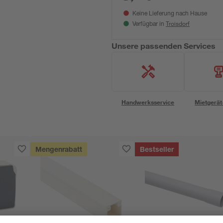
Keine Lieferung nach Hause
Troisdorf
Verfügbar in
Unsere passenden Services
Handwerksservice
Mietgerät
Mengenrabatt
Bestseller