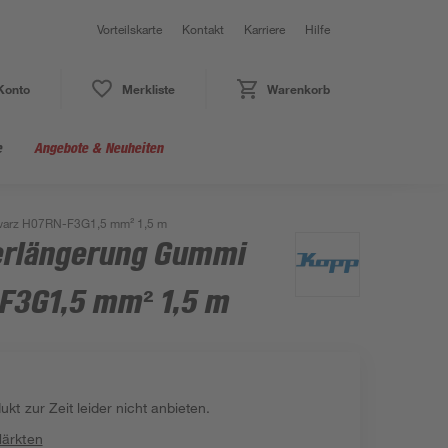
Vorteilskarte
Kontakt
Karriere
Hilfe
Konto
Merkliste
Warenkorb
e
Angebote & Neuheiten
warz H07RN-F3G1,5 mm² 1,5 m
erlängerung Gummi
F3G1,5 mm² 1,5 m
kt zur Zeit leider nicht anbieten.
Märkten