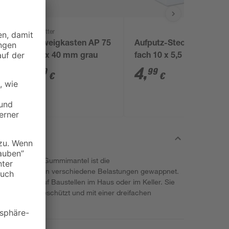
REV Ritter
Ø
Abzweigkasten AP 75
Aufputz-Steckdose 2-
x 75 x 40 mm grau
fach 10 x 5,5 x 4 cm
weiß
1
,
4
,
39
99
€
€
nem robusten Gummimantel ist die
opp ideal gegen verschiedene Belastungen gewappnet.
ung bspw. auf Baustellen im Haus oder im Keller. Sie
ritzwasser geschützt und mit einer dreifachen
gestattet.