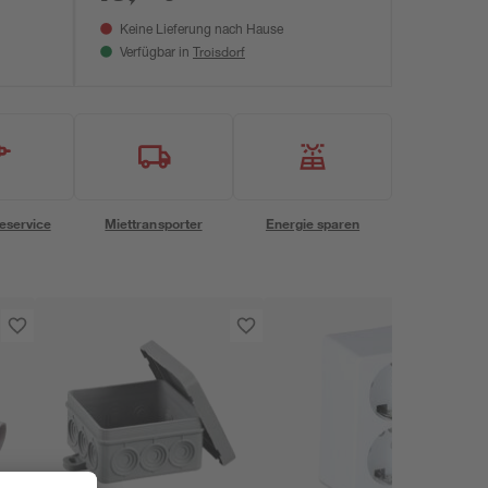
Keine Lieferung nach Hause
Troisdorf
Verfügbar in
eservice
Miettransporter
Energie sparen