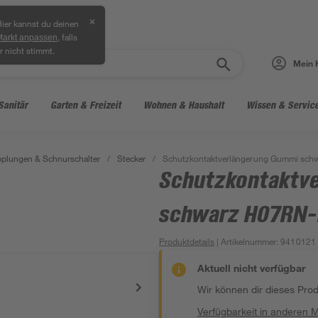
✕
ier kannst du deinen
, falls
Markt anpassen
r nicht stimmt.
Mein 
Sanitär
Garten & Freizeit
Wohnen & Haushalt
Wissen & Servic
pplungen & Schnurschalter
/
Stecker
/
Schutzkontaktverlängerung Gummi sch
Schutzkontaktv
schwarz H07RN-
Produktdetails
| Artikelnummer
:
9410121
Aktuell nicht verfügbar
Wir können dir dieses Produ
Verfügbarkeit in anderen 