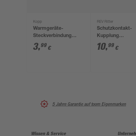
Kopp
REV Ritter
Warmgeräte-
Schutzkontakt-
Steckverbindung
Kupplung
schwarz
rot/schwarz 3-po
3
,
10
,
99
99
€
€
250 V 16 A
5 Jahre Garantie auf toom Eigenmarken
Wissen & Service
Unterne