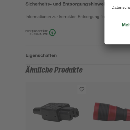
Sicherheits- und Entsorgungshinweise
Informationen zur korrekten Entsorgung findest du
hier
.
Eigenschaften
Ähnliche Produkte