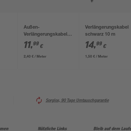
Außen-
Verlängerungskabel
Verlängerungskabel
schwarz 10 m
lig
H07RN-F 3G 1,5 mm²
11
,
14
,
99
99
€
€
grün 1-fach 5 m
2,40 € / Meter
1,50 € / Meter
Sorglos, 90 Tage Umtauschgarantie
hmen
Nützliche Links
Bleib auf dem Lauf