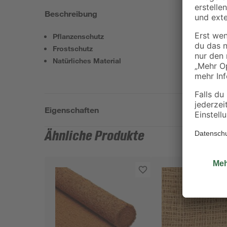
Beschreibung
Pflanzenschutz
Frostschutz
Natürliches Material
Eigenschaften
Ähnliche Produkte