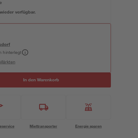
e
 wieder verfügbar.
sdorf
h hinterlegt
 Märkten
In den Warenkorb
eservice
Miettransporter
Energie sparen