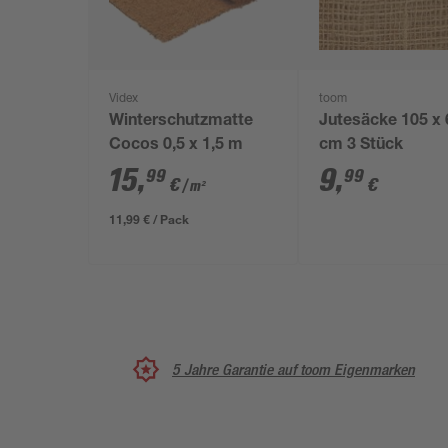
Videx
toom
Winterschutzmatte
Jutesäcke 105 x 
Cocos 0,5 x 1,5 m
cm 3 Stück
15
,
9
,
99
99
€
€
/ m²
11,99 € / Pack
5 Jahre Garantie auf toom Eigenmarken