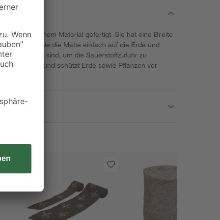
 aus natürlichem Material gefertigt. Sie hat eine Breite
 cm. Legen Sie die Matte einfach auf die Erde und
n, wo Pflanzen sind, um die Sauerstoffzufuhr zu
rkt isolierend und schützt Erde sowie Pflanzen vor