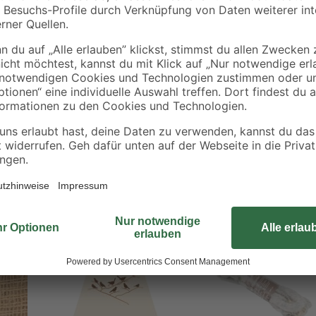
Die Winterschutzmatte von Videx ist
von 50 cm und eine Länge von 150
öffnen Sie sie etwas an den Stelle
gewährleisten. Das Jutematerial wi
schädlichem Frost.