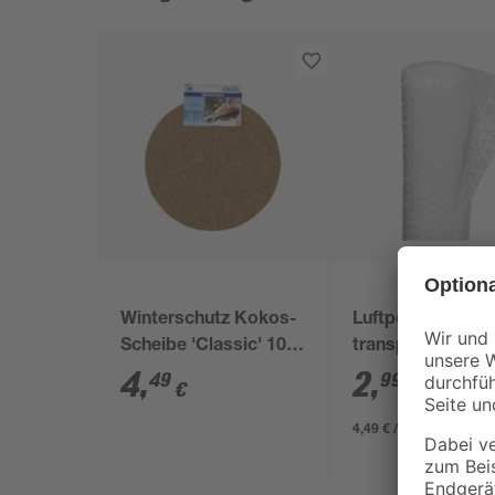
Winterschutz Kokos-
Luftpolsterfolie
Scheibe 'Classic' 100
transparent 300 
% Cocos Ø 37 cm
cm, kleine Nopp
4
,
2
,
49
99
€
€
/ m²
4,49 € / Pack