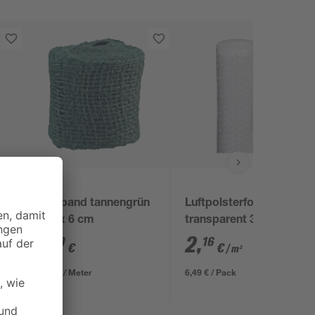
Videx
Juteband tannengrün
Luftpolsterfolie
300 x 6 cm
transparent 300 x 100
cm, kleine Noppen
1
,
2
,
69
16
€
€
/ m²
0,56 € / Meter
6,49 € / Pack