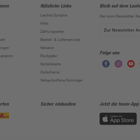
hmen
Nützliche Links
Bleib auf dem Lauf
Leichte Sprache
Der toom Newsletter: K
Hilfe
Zur Newsletter 
Zahlungsarten
eit
Bestell- & Lieferservices
ungen
Versand
Folge uns
Programm
Rückgabe
Vorteilskarte
Gutscheine
Verkaufsoffene Sonntage
rten
Sicher einkaufen
Jetzt die toom-App