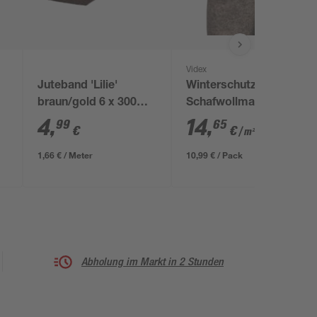
Videx
Juteband 'Lilie'
Winterschutz-
braun/gold 6 x 300
Schafwollmatte
cm
steinfarben 150 x 50
4
,
14
,
99
65
€
€
/ m²
cm
1,66 € / Meter
10,99 € / Pack
Abholung im Markt in 2 Stunden