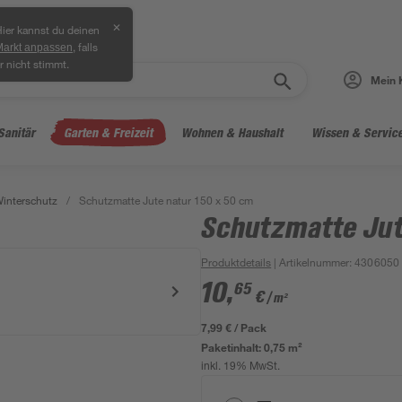
✕
ier kannst du deinen
, falls
Markt anpassen
r nicht stimmt.
Mein 
Sanitär
Garten & Freizeit
Wohnen & Haushalt
Wissen & Servic
interschutz
/
Schutzmatte Jute natur 150 x 50 cm
Schutzmatte Jut
Produktdetails
| Artikelnummer
:
4306050
10
,
65
€
/ m²
7,99 € / Pack
Paketinhalt:
0,75 m²
inkl. 19% MwSt.