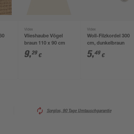
Videx
Videx
60
Vlieshaube Vögel
Woll-Filzkordel 300
braun 110 x 90 cm
cm, dunkelbraun
9
,
5
,
29
49
€
€
Sorglos, 90 Tage Umtauschgarantie