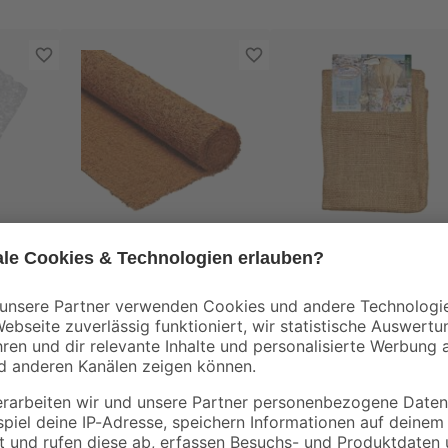
Videx
Videx
Winterschutzmatte
Jutesack "Basic S"
x 50
Cocos 0,5 x 1,5 m
natur 80 x 60 cm
en
15
,
3
,
99
99
€
€
/ m²
11,99 € / Pack