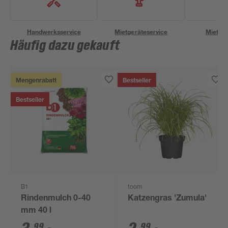
Handwerksservice
Mietgeräteservice
Miettra
Häufig dazu gekauft
Mengenrabatt
Bestseller
Bestseller
B1
toom
Rindenmulch 0-40
Katzengras 'Zumula'
mm 40 l
99
99