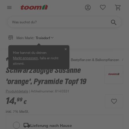
Mein Markt:
Troisdorf
✕
Hier kannst du deinen
, falls er nicht
Markt anpassen
/
Garten & Freizeit
/
Pflanzen
/
Beetpflanzen & Balkonpflanzen
/
S
stimmt.
Schwarzäugige Susanne
'orange', Pyramide Topf 19
Produktdetails
| Artikelnummer
:
8140331
14
,
99
€
inkl. 7% MwSt.
Lieferung nach Hause