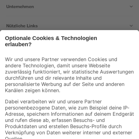
Unternehmen
Nützliche Links
Bleib auf dem Laufenden mit unserem Newsletter
Der toom Newsletter: Keine Angebote und Aktionen mehr verpassen!
Zur Newsletter Anmeldung
Folge uns
Zahlungsarten
Versandarten