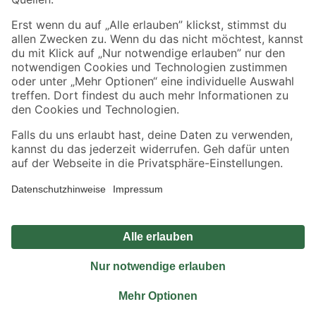
Sicher einkaufen
Jetzt die toom-App herunterladen
Alle Preisangaben in EUR inkl. gesetzl. MwSt.. Die dargestellten Angebote sind unter
Umständen nicht in allen Märkten verfügbar. Die angegebenen Verfügbarkeiten beziehen
sich auf den unter "Mein Markt" ausgewählten toom Baumarkt. Alle Angebote und
Produkte nur solange der Vorrat reicht.
*Paketversand ab 59 € versandkostenfrei, gilt nicht für Artikel mit Speditionsversand, hier
fallen zusätzliche Versandkosten an.
Datenschutz
Privatsphäre
Impressum
AGB
Nutzungsbedingungen
Widerrufsrecht
Vertrag widerrufen
Barrierefreiheit
© 2026 toom Baumarkt GmbH