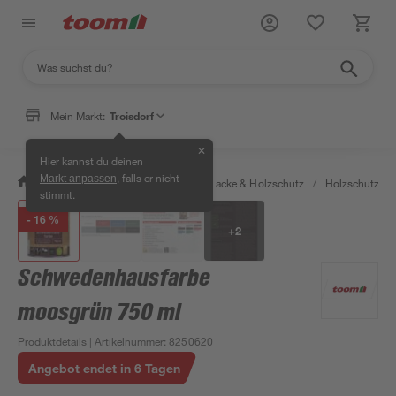
Mein Markt:
Troisdorf
✕
Hier kannst du deinen
, falls er nicht
Markt anpassen
/
Bauen & Renovieren
/
Farben, Lacke & Holzschutz
/
Holzschutz & 
stimmt.
- 16 %
+
2
Schwedenhausfarbe
moosgrün 750 ml
Produktdetails
| Artikelnummer
:
8250620
Angebot endet in 6 Tagen