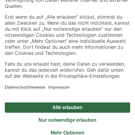
Sicher einkaufen
Jetzt die toom-App herunterladen
Alle Preisangaben in EUR inkl. gesetzl. MwSt.. Die dargestellten Angebote sind unter
Umständen nicht in allen Märkten verfügbar. Die angegebenen Verfügbarkeiten beziehen
sich auf den unter "Mein Markt" ausgewählten toom Baumarkt. Alle Angebote und
Produkte nur solange der Vorrat reicht.
*Paketversand ab 59 € versandkostenfrei, gilt nicht für Artikel mit Speditionsversand, hier
fallen zusätzliche Versandkosten an.
Datenschutz
Privatsphäre
Impressum
AGB
Nutzungsbedingungen
Widerrufsrecht
Vertrag widerrufen
Barrierefreiheit
© 2026 toom Baumarkt GmbH