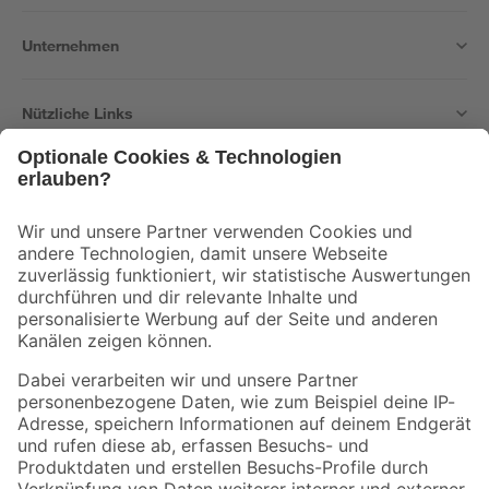
Unternehmen
Nützliche Links
Bleib auf dem Laufenden mit unserem Newsletter
Der toom Newsletter: Keine Angebote und Aktionen mehr verpassen!
Zur Newsletter Anmeldung
Folge uns
Zahlungsarten
Versandarten