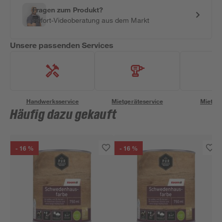
Fragen zum Produkt?
Sofort-Videoberatung aus dem Markt
Unsere passenden Services
Handwerksservice
Mietgeräteservice
Miettra
Häufig dazu gekauft
- 16 %
- 16 %