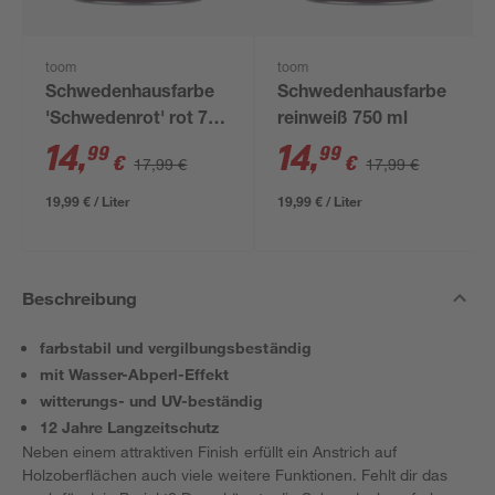
toom
toom
Schwedenhausfarbe
Schwedenhausfarbe
'Schwedenrot' rot 750
reinweiß 750 ml
ml
14
,
14
,
99
99
€
€
17,99 €
17,99 €
19,99 € / Liter
19,99 € / Liter
Beschreibung
farbstabil und vergilbungsbeständig
mit Wasser-Abperl-Effekt
witterungs- und UV-beständig
12 Jahre Langzeitschutz
Neben einem attraktiven Finish erfüllt ein Anstrich auf
Holzoberflächen auch viele weitere Funktionen. Fehlt dir das