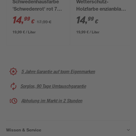
Schwedenhausfarbe
Wetterschutz-
'Schwedenrot' rot 750
Holzfarbe enzianblau
ml
750 ml
14
,
14
,
99
99
€
€
17,99 €
19,99 € / Liter
19,99 € / Liter
5 Jahre Garantie auf toom Eigenmarken
Sorglos, 90 Tage Umtauschgarantie
Abholung im Markt in 2 Stunden
Wissen & Service