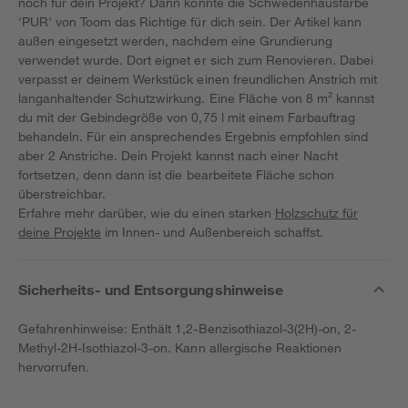
noch für dein Projekt? Dann könnte die Schwedenhausfarbe
'PUR' von Toom das Richtige für dich sein. Der Artikel kann
außen eingesetzt werden, nachdem eine Grundierung
verwendet wurde. Dort eignet er sich zum Renovieren. Dabei
verpasst er deinem Werkstück einen freundlichen Anstrich mit
langanhaltender Schutzwirkung. Eine Fläche von 8 m² kannst
du mit der Gebindegröße von 0,75 l mit einem Farbauftrag
behandeln. Für ein ansprechendes Ergebnis empfohlen sind
aber 2 Anstriche. Dein Projekt kannst nach einer Nacht
fortsetzen, denn dann ist die bearbeitete Fläche schon
überstreichbar.
Erfahre mehr darüber, wie du einen starken
Holzschutz für
deine Projekte
im Innen- und Außenbereich schaffst.
Sicherheits- und Entsorgungshinweise
Gefahrenhinweise: Enthält 1,2-Benzisothiazol-3(2H)-on, 2-
Methyl-2H-Isothiazol-3-on. Kann allergische Reaktionen
hervorrufen.