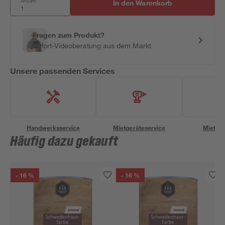
Anzahl:
In den Warenkorb
Fragen zum Produkt?
Sofort-Videoberatung aus dem Markt
Unsere passenden Services
Handwerksservice
Mietgeräteservice
Miettra
Häufig dazu gekauft
- 16 %
- 16 %