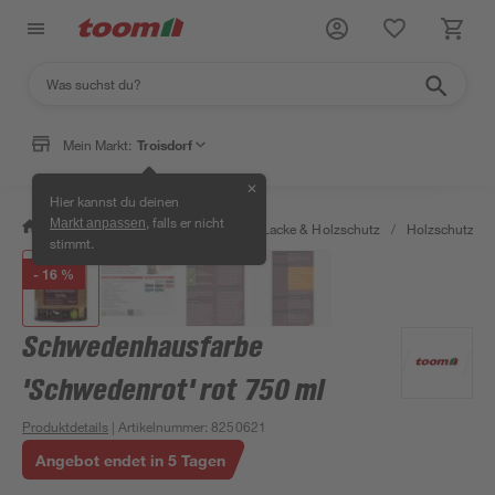
Mein Markt:
Troisdorf
✕
Hier kannst du deinen
, falls er nicht
Markt anpassen
/
Bauen & Renovieren
/
Farben, Lacke & Holzschutz
/
Holzschutz & 
stimmt.
- 16 %
Schwedenhausfarbe
'Schwedenrot' rot 750 ml
Produktdetails
| Artikelnummer
:
8250621
Angebot endet in 5 Tagen