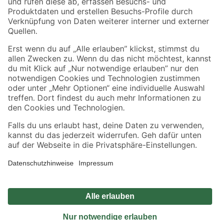
Sicher einkaufen
Jetzt die toom-App herunterladen
Alle Preisangaben in EUR inkl. gesetzl. MwSt.. Die dargestellten Angebote sind unter
Umständen nicht in allen Märkten verfügbar. Die angegebenen Verfügbarkeiten beziehen
sich auf den unter "Mein Markt" ausgewählten toom Baumarkt. Alle Angebote und
Produkte nur solange der Vorrat reicht.
*Paketversand ab 59 € versandkostenfrei, gilt nicht für Artikel mit Speditionsversand, hier
fallen zusätzliche Versandkosten an.
Datenschutz
Privatsphäre
Impressum
AGB
Nutzungsbedingungen
Widerrufsrecht
Vertrag widerrufen
Barrierefreiheit