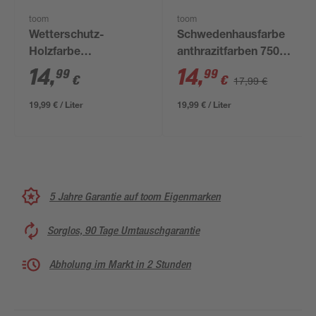
toom
toom
Wetterschutz-
Schwedenhausfarbe
Holzfarbe
anthrazitfarben 750
'Schwedenrot' rot 750
ml
14
,
14
,
99
99
€
€
17,99 €
ml
19,99 € / Liter
19,99 € / Liter
5 Jahre Garantie auf toom Eigenmarken
Sorglos, 90 Tage Umtauschgarantie
Abholung im Markt in 2 Stunden