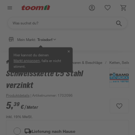
Mein Markt:
Troisdorf
✕
Hier kannst du deinen
, falls er nicht
Markt anpassen
/
Werkstatt & Maschinen
/
Eisenwaren & Beschläge
/
Ketten, Seile & 
stimmt.
Schweisskette C5 Stahl
verzinkt
Produktdetails
| Artikelnummer
:
1702096
5
,
39
€
/ Meter
inkl. 19% MwSt.
Lieferung nach Hause