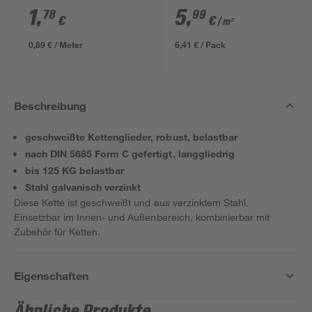
ungeschliffen 1690 x
1
,
5
,
78
99
€
€
/ m²
634 x 12 mm
0,89 € / Meter
6,41 € / Pack
Beschreibung
geschweißte Kettenglieder, robust, belastbar
nach DIN 5685 Form C gefertigt, langgliedrig
bis 125 KG belastbar
Stahl galvanisch verzinkt
Diese Kette ist geschweißt und aus verzinktem Stahl.
Einsetzbar im Innen- und Außenbereich, kombinierbar mit
Zubehör für Ketten.
Eigenschaften