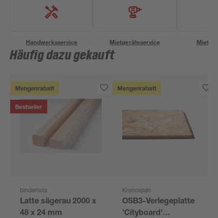
Handwerksservice
Mietgeräteservice
Miettra
Häufig dazu gekauft
Mengenrabatt
Mengenrabatt
Bestseller
binderholz
Kronospan
Latte sägerau 2000 x
OSB3-Verlegeplatte
48 x 24 mm
'Cityboard'