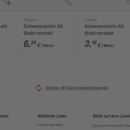
Pösamo
Pösamo
tahl
Schweisskette A5
Schweisskette A3
m
Stahl verzinkt
Stahl verzinkt
6
,
3
,
29
19
€
€
/ Meter
/ Meter
Sorglos, 90 Tage Umtauschgarantie
hmen
Nützliche Links
Bleib auf dem Lauf
Leichte Sprache
Der toom Newsletter: K