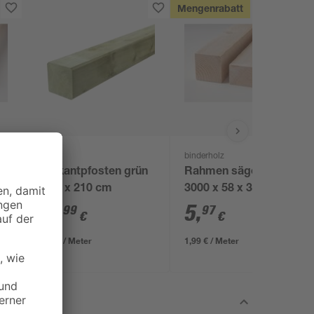
Mengenrabatt
binderholz
Vierkantpfosten grün
Rahmen sägerau
9 x 9 x 210 cm
3000 x 58 x 38 mm
19
,
5
,
99
97
€
€
9,52 € / Meter
1,99 € / Meter