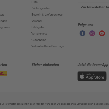
Hilfe
Zur Newsletter 
Zahlungsarten
eit
Bestell- & Lieferservices
ungen
Versand
Folge uns
Programm
Rückgabe
Vorteilskarte
Gutscheine
Verkaufsoffene Sonntage
rten
Sicher einkaufen
Jetzt die toom-App
sind unter Umständen nicht in allen Märkten verfügbar. Die angegebenen Verfügbarkeiten beziehen s