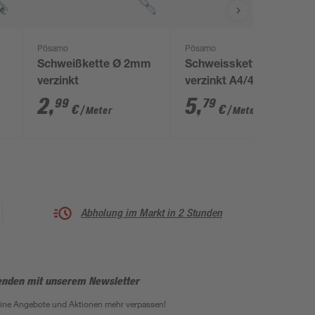
Pösamo
Pösamo
Schweißkette Ø 2mm
Schweisskette Stahl
verzinkt
verzinkt A4/4mm
2
,
5
,
99
79
€
€
/ Meter
/ Meter
Abholung im Markt in 2 Stunden
enden mit unserem Newsletter
eine Angebote und Aktionen mehr verpassen!