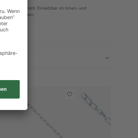
s verzinktem Stahl. Einsetzbar im Innen- und
behör für Ketten.