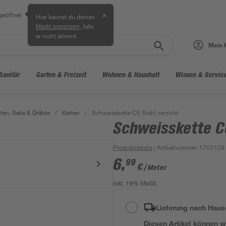
geöffnet
✕
Hier kannst du deinen
, falls
Markt anpassen
er nicht stimmt.
Mein 
Sanitär
Garten & Freizeit
Wohnen & Haushalt
Wissen & Servic
ten, Seile & Drähte
/
Ketten
/
Schweisskette C6 Stahl verzinkt
Schweisskette C6
Produktdetails
| Artikelnummer
:
1702129
6
,
99
€
/ Meter
inkl. 19% MwSt.
Lieferung nach Haus
Diesen Artikel können wir