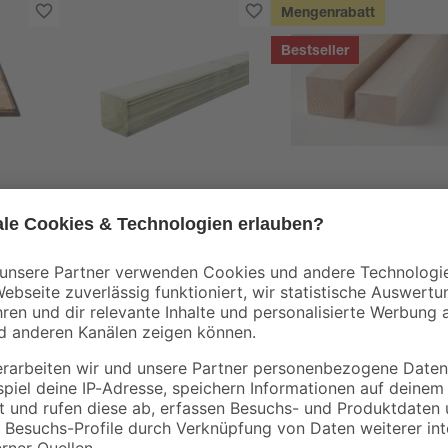
Mengenrabatt
Bestseller
binderholz
tte
Vierkantpfosten grün
Rahmen sägerau
9 x 9 x 180 cm
2000 x 58 x 38 mm
90 x
15
,
3
,
49
98
€
€
8,61 € / Meter
1,99 € / Meter