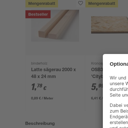
Mengenrabatt
Mengenrabatt
Bestseller
binderholz
Kronospan
Latte sägerau 2000 x
OSB3-Verlegepla
48 x 24 mm
'Cityboard'
ungeschliffen 16
1
,
5
,
78
99
€
€
/ m²
634 x 12 mm
0,89 € / Meter
6,41 € / Pack
Beschreibung