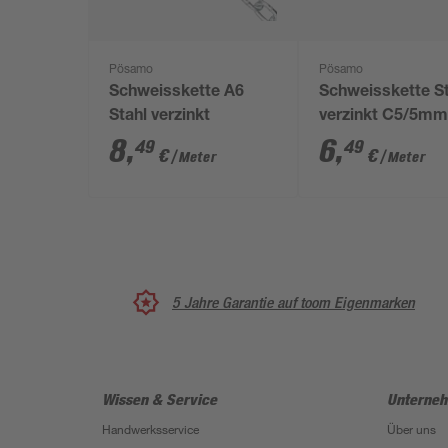
Pösamo
Pösamo
Schweisskette A6
Schweisskette S
Stahl verzinkt
verzinkt C5/5m
8
,
6
,
49
49
€
€
/ Meter
/ Meter
5 Jahre Garantie auf toom Eigenmarken
Wissen & Service
Unterne
Handwerksservice
Über uns