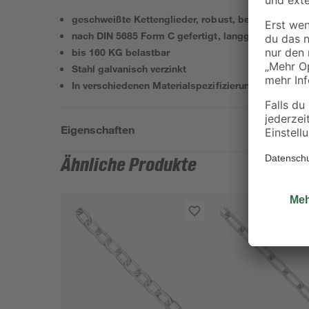
geschweißte Kettenglieder, robust, belastbar
nach DIN 5685 Form C gefertigt, langgliedrig
bis 160 KG belastbar
Stahl galvanisch verzinkt
In verschiedenen Materialspezifizierungen erhältlic
Eigenschaften
Ähnliche Produkte