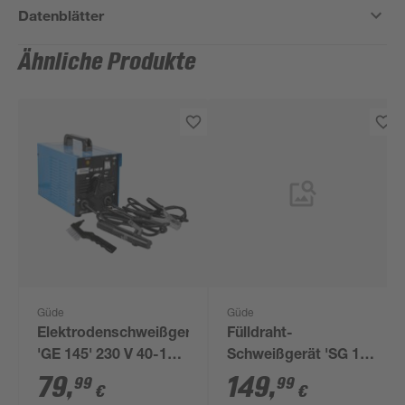
Datenblätter
Ähnliche Produkte
Güde
Güde
Elektrodenschweißgerät
Fülldraht-
'GE 145' 230 V 40-100
Schweißgerät 'SG 121
A
A-SYN' 230 V 50-120
79
,
149
,
99
99
€
€
A