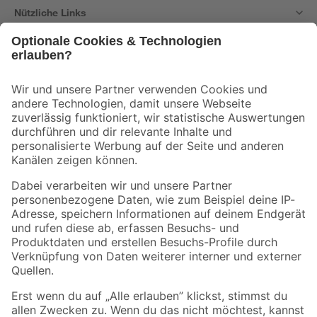
Nützliche Links
Bleib auf dem Laufenden mit unserem Newsletter
Der toom Newsletter: Keine Angebote und Aktionen mehr verpassen!
Zur Newsletter Anmeldung
Folge uns
Zahlungsarten
Versandarten
Sicher einkaufen