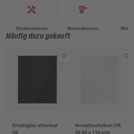
Handwerksservice
Mietgeräteservice
Miettra
Häufig dazu gekauft
Ersatzglas athermal
Vorsatzscheiben CR
S9
39 90 x 110 mm