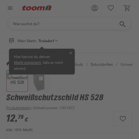
Mein Markt:
Troisdorf
✕
Hier kannst du deinen
, falls er nicht
Markt anpassen
/
Bauen & Renovieren
/
Arbeitsschutz
/
Schutzbrillen
/
Schweißsc
stimmt.
Schweißschutzschild HS 528
Produktdetails
| Artikelnummer
:
1301872
12
,
79
€
inkl. 19% MwSt.