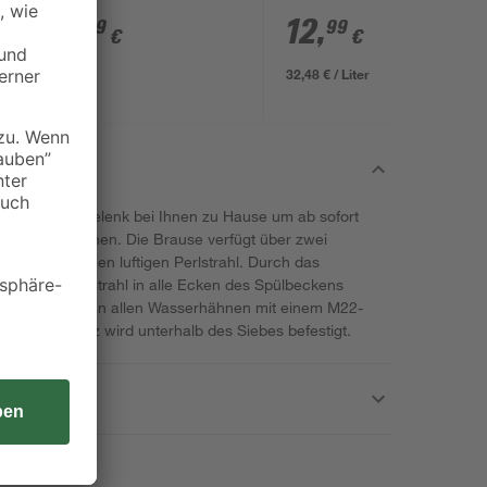
400 ml
9
,
12
,
99
99
€
€
32,48 € / Liter
e mit Kugelgelenk bei Ihnen zu Hause um ab sofort
0 % zu erreichen. Die Brause verfügt über zwei
strahl und einen luftigen Perlstrahl. Durch das
e den Wasserstrahl in alle Ecken des Spülbeckens
ause einfach an allen Wasserhähnen mit einem M22-
 Spareinsatz wird unterhalb des Siebes befestigt.