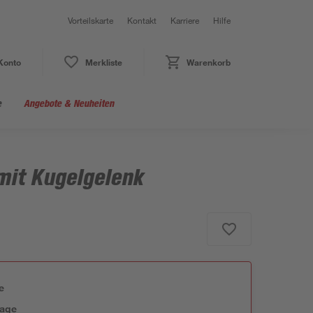
Vorteilskarte
Kontakt
Karriere
Hilfe
Konto
Merkliste
Warenkorb
e
Angebote & Neuheiten
it Kugelgelenk
e
tage