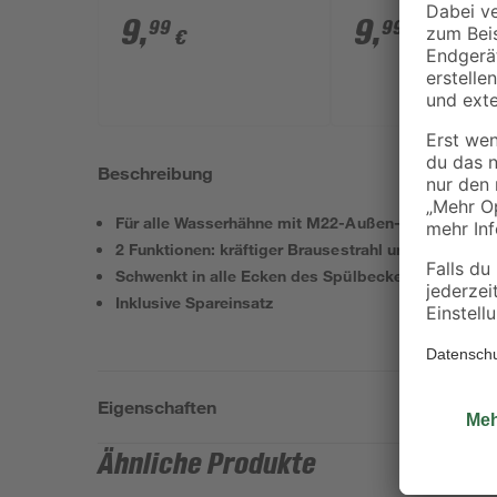
9
,
9
,
99
99
€
€
Beschreibung
Für alle Wasserhähne mit M22-Außen- und M24-In
2 Funktionen: kräftiger Brausestrahl und luftiger Pe
Schwenkt in alle Ecken des Spülbeckens
Inklusive Spareinsatz
Eigenschaften
Ähnliche Produkte