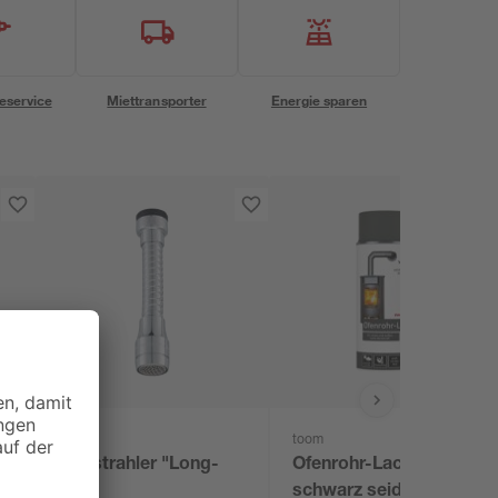
eservice
Miettransporter
Energie sparen
toom
5
Perlstrahler "Long-
Ofenrohr-Lack
Life"
schwarz seidenmatt