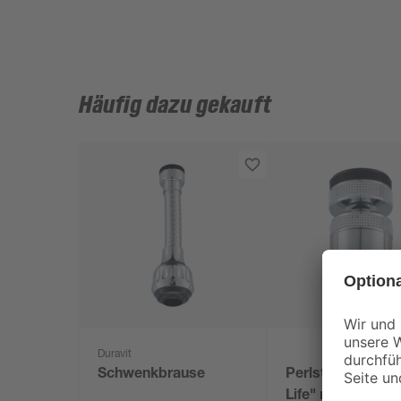
Häufig dazu gekauft
Duravit
Schwenkbrause
Perlstrahler "Lo
Life" mit Kugelg