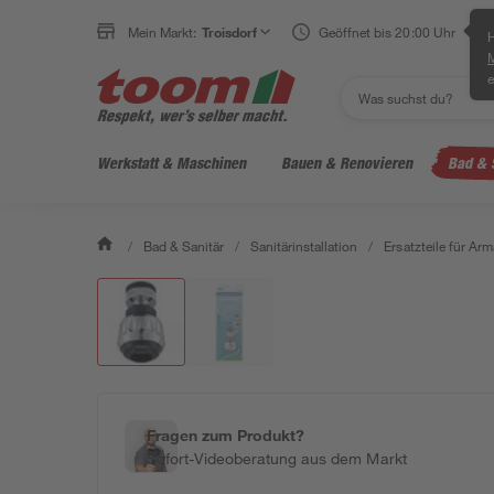
Mein Markt:
Troisdorf
Geöffnet bis 20:00 Uhr
H
e
Werkstatt & Maschinen
Bauen & Renovieren
Bad & 
/
Bad & Sanitär
/
Sanitärinstallation
/
Ersatzteile für Ar
Fragen zum Produkt?
Sofort-Videoberatung aus dem Markt