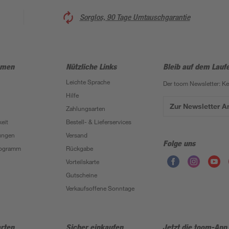
Sorglos, 90 Tage Umtauschgarantie
hmen
Nützliche Links
Bleib auf dem Lauf
Leichte Sprache
Der toom Newsletter: K
Hilfe
Zur Newsletter 
Zahlungsarten
eit
Bestell- & Lieferservices
ungen
Versand
Folge uns
Programm
Rückgabe
Vorteilskarte
Gutscheine
Verkaufsoffene Sonntage
rten
Sicher einkaufen
Jetzt die toom-App