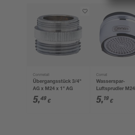
Conmetall
Cornat
Übergangsstück 3/4"
Wasserspar-
AG x M24 x 1" AG
Luftsprudler M24
selbstreinigend 7
5
,
5
,
49
19
€
€