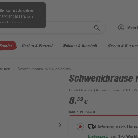
✕
ier kannst du deinen
, falls
Markt anpassen
r nicht stimmt.
Mein 
Sanitär
Garten & Freizeit
Wohnen & Haushalt
Wissen & Servic
maturen
/
Schwenkbrause mit Kugelgelenk
Schwenkbrause m
Produktdetails
| Artikelnummer
:
5481355
8
,
59
€
inkl. 19% MwSt.
Lieferung nach Haus
Lieferzeit:
ca. 1-3 Werk