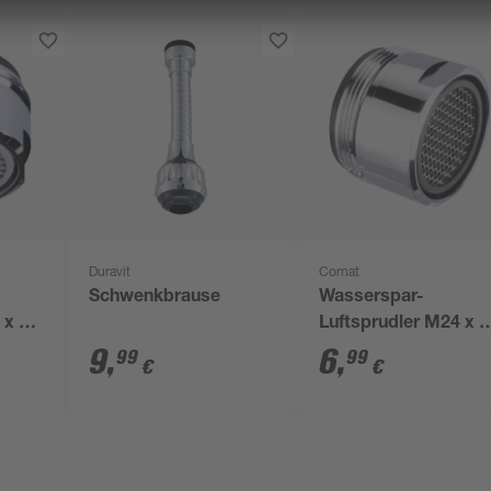
Duravit
Cornat
Schwenkbrause
Wasserspar-
 x 1
Luftsprudler M24 x 1
,5-9 l
AG, 2 Stück
9
,
6
,
99
99
€
€