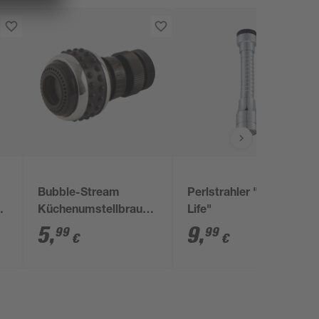
Bubble-Stream
Perlstrahler "Long-
Küchenumstellbrause
Life"
schwarz M22/M24
5
,
9
,
99
99
€
€