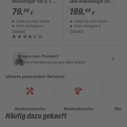
Steckregal 180 x 130
und Anbauregal 200
x 45 cm, 5 Böden,
x 240 x 35 cm, 10
79
,
199
,
99
99
€
€
verzinkt, Tragkraft
Böden, weiß,
Lieferung nach Hause
Lieferung nach Hause
750 kg
Tragkraft 425 kg
Nicht verfügbar in
Nicht verfügbar in
Troisdorf
Troisdorf
(2)
Fragen zum Produkt?
Sofort-Videoberatung aus dem Markt
Unsere passenden Services
Handwerksservice
Mietgeräteservice
Miettra
Häufig dazu gekauft