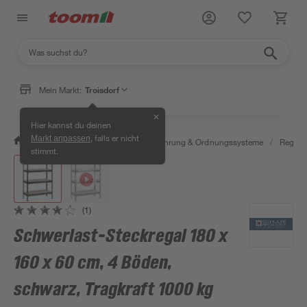
Mein Markt:
Troisdorf
✕
Hier kannst du deinen
, falls er nicht
Markt anpassen
/
Wohnen & Haushalt
/
Aufbewahrung & Ordnungssysteme
/
Regale
stimmt.
(1)
Schwerlast-Steckregal 180 x
160 x 60 cm, 4 Böden,
schwarz, Tragkraft 1000 kg