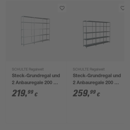
SCHULTE Regalwelt
SCHULTE Regalwelt
Steck-Grundregal und
Steck-Grundregal und
2 Anbauregale 200 x
2 Anbauregale 200 x
280 x 35 cm, 15
280 x 50 cm, 15
219
,
259
,
99
99
€
€
Böden, weiß,
Böden, verzinkt,
Tragkraft 425 kg
Tragkraft 425 kg