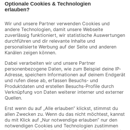
Bleib auf dem Laufenden mit unserem Newsletter
Der toom Newsletter: Keine Angebote und Aktionen mehr verpassen!
Zur Newsletter Anmeldung
Folge uns
Zahlungsarten
Versandarten
Sicher einkaufen
Jetzt die toom-App herunterladen