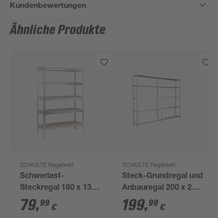
Kundenbewertungen
Ähnliche Produkte
SCHULTE Regalwelt
SCHULTE Regalwelt
Schwerlast-
Steck-Grundregal und
Steckregal 180 x 130
Anbauregal 200 x 240
x 45 cm, 5 Böden,
x 35 cm, 10 Böden,
79
,
199
,
99
99
€
€
verzinkt, Tragkraft 750
weiß, Tragkraft 425 kg