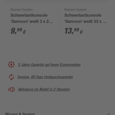
Element System
Element System
Schwerlastkonsole
Schwerlastkonsole
'Samson' weiß 3 x 21
'Samson' weiß 33 x 50
cm
cm
9
,
13
,
99
99
€
€
5 Jahre Garantie auf toom Eigenmarken
Sorglos, 90 Tage Umtauschgarantie
Abholung im Markt in 2 Stunden
Wissen & Service