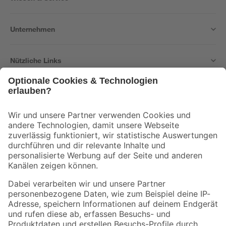
Unternehmen
Nützliche Links
Bleib auf dem Laufenden mit unserem Newsletter
Der toom Newsletter: Keine Angebote und Aktionen mehr verpassen!
Zur Newsletter Anmeldung
Folge uns
Zahlungsarten
Versandarten