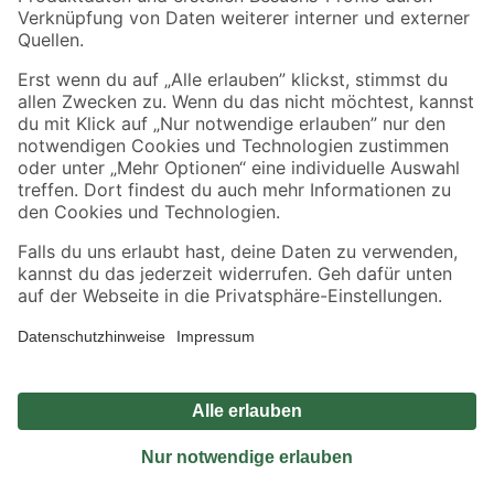
Sicher einkaufen
Jetzt die toom-App herunterladen
Alle Preisangaben in EUR inkl. gesetzl. MwSt.. Die dargestellten Angebote sind unter
Umständen nicht in allen Märkten verfügbar. Die angegebenen Verfügbarkeiten beziehen
sich auf den unter "Mein Markt" ausgewählten toom Baumarkt. Alle Angebote und
Produkte nur solange der Vorrat reicht.
*Paketversand ab 59 € versandkostenfrei, gilt nicht für Artikel mit Speditionsversand, hier
fallen zusätzliche Versandkosten an.
Datenschutz
Privatsphäre
Impressum
AGB
Nutzungsbedingungen
Widerrufsrecht
Vertrag widerrufen
Barrierefreiheit