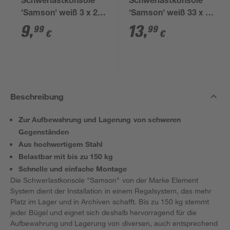
Schwerlastkonsole
Schwerlastkonsole
'Samson' weiß 3 x 21
'Samson' weiß 33 x 50
cm
cm
9
,
13
,
99
99
€
€
Beschreibung
Zur Aufbewahrung und Lagerung von schweren
Gegenständen
Aus hochwertigem Stahl
Belastbar mit bis zu 150 kg
Schnelle und einfache Montage
Die Schwerlastkonsole "Samson" von der Marke Element
System dient der Installation in einem Regalsystem, das mehr
Platz im Lager und in Archiven schafft. Bis zu 150 kg stemmt
jeder Bügel und eignet sich deshalb hervorragend für die
Aufbewahrung und Lagerung von diversen, auch entsprechend