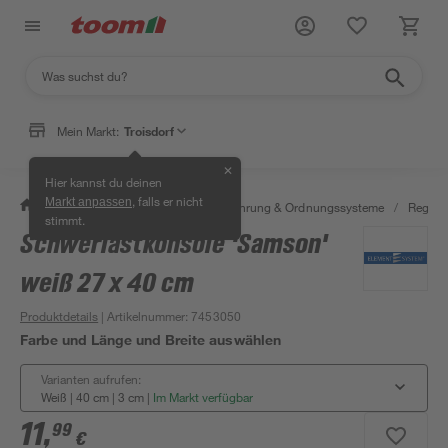
Mein Markt:
Troisdorf
✕
Hier kannst du deinen
, falls er nicht
Markt anpassen
/
Wohnen & Haushalt
/
Aufbewahrung & Ordnungssysteme
/
Regale
stimmt.
Schwerlastkonsole 'Samson'
Bestseller
weiß 27 x 40 cm
Produktdetails
| Artikelnummer
:
7453050
Farbe und Länge und Breite auswählen
Varianten aufrufen:
Weiß | 40 cm | 3 cm
|
Im Markt verfügbar
11
,
99
€