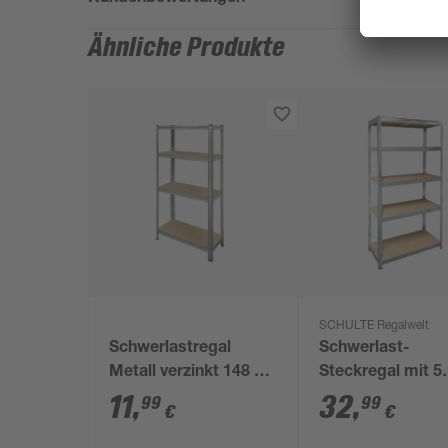
Ähnliche Produkte
SCHULTE Regalwelt
Schwerlastregal
Schwerlast-
Metall verzinkt 148 x
Steckregal mit 5
75 x 30 cm, 4 Böden à
Böden à 175 kg
11
,
32
,
99
99
€
€
100 kg
Traglast, verzink
x 90 x 40 cm