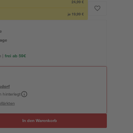
24,99 €
je
19,99 €
e
tage
 |
frei ab 59€
sdorf
h hinterlegt
 Märkten
In den Warenkorb