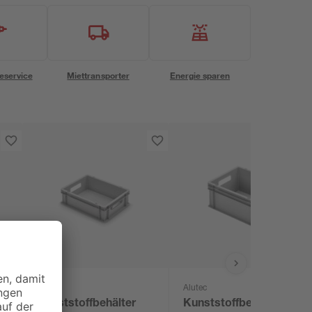
eservice
Miettransporter
Energie sparen
Alutec
Alutec
Kunststoffbehälter
Kunststoffbehälter