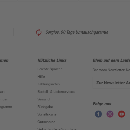
Sorglos, 90 Tage Umtauschgarantie
hmen
Nützliche Links
Bleib auf dem Lauf
Leichte Sprache
Der toom Newsletter: K
Hilfe
Zur Newsletter 
Zahlungsarten
eit
Bestell- & Lieferservices
ungen
Versand
Folge uns
Programm
Rückgabe
Vorteilskarte
Gutscheine
Verkaufsoffene Sonntage