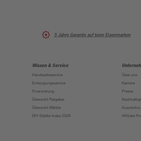
5 Jahre Garantie auf toom Eigenmarken
Wissen & Service
Unterne
Handwerksservice
Über uns
Entsorgungsservice
Karriere
Finanzierung
Presse
Übersicht Ratgeber
Nachhaltigk
Übersicht Märkte
Auszeichn
DIY-Städte-Index 2026
Affiliate-