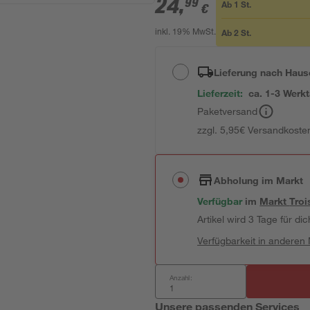
24
,
99
Ab
1
St.
€
Ab
2
St.
inkl. 19% MwSt.
Lieferung nach Haus
Lieferzeit:
ca. 1-3 Werk
Paketversand
zzgl. 5,95€ Versandkosten
Abholung im Markt
Verfügbar
im
Markt
Troi
Artikel wird 3 Tage für dic
Verfügbarkeit in anderen
Anzahl:
Unsere passenden Services