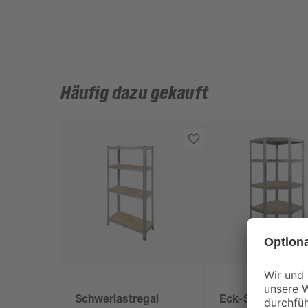
Häufig dazu gekauft
Schwerlastregal
Eck-Schwerlastr