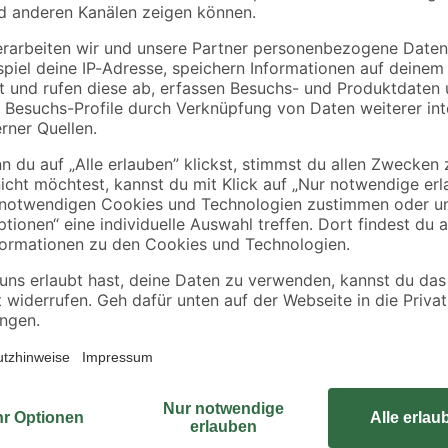
 5
Feuchtraumleuchte
ISO-Rohr M25 mm 1
G13 18 W 1980 lm
Stück
14
,
3
,
99
29
€
€
neutralweiß 6,8 cm
Besonders schwere Gegenstände w
Maschinen können im Schwerlastre
werden. Es ist dank des Stecksyst
Schwerlastregal auch zur Werkba