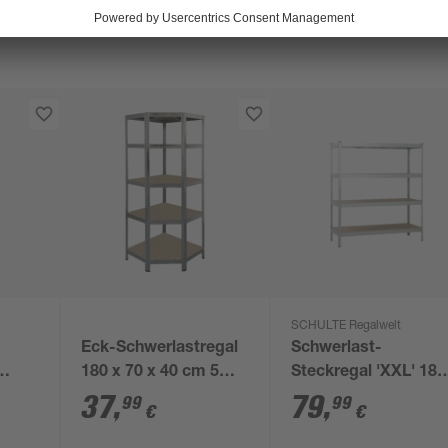
SCHULTE Regalwelt
Eck-Schwerlastregal
Schwerlast-
180 x 70 x 40 cm 5
Steckregal 'XXL' 180
Böden à 175 kg
x 160 x 60 cm 4
37
,
79
,
99
99
€
€
t 180
Böden a 250 kg