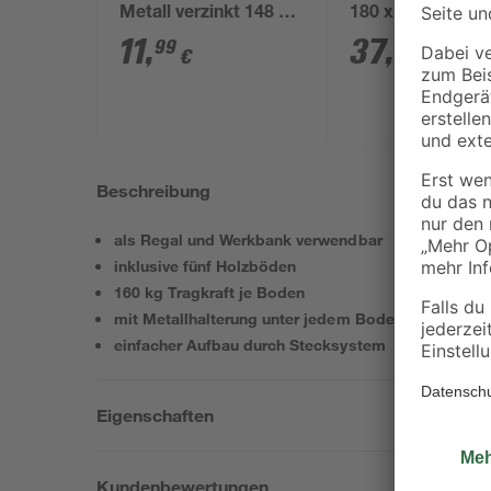
Metall verzinkt 148 x
180 x 70 x 40 cm
75 x 30 cm, 4 Böden à
Böden à 175 kg
11
,
37
,
99
99
€
€
100 kg
Beschreibung
als Regal und Werkbank verwendbar
inklusive fünf Holzböden
160 kg Tragkraft je Boden
mit Metallhalterung unter jedem Boden
einfacher Aufbau durch Stecksystem
Eigenschaften
Kundenbewertungen