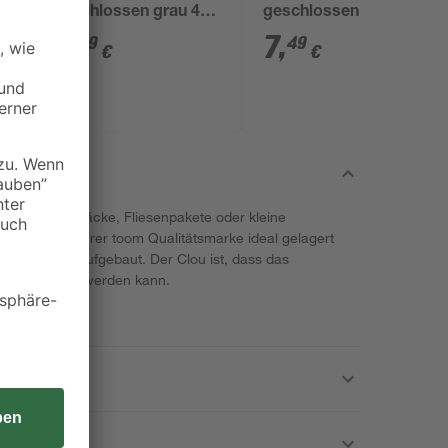
0
geschlossen grau 40
geschlossen grau 40
x 30 x 12 cm
x 30 x 17,5 cm
6
,
7
,
49
49
€
€
ie Zementsäcke, Fliesenpakete oder kleine
gal von unserer toom Qualitätsmarke ideal gelagert
ems schnell aufgebaut. Der Clou ist, dass das
nk umgebaut werden kann.