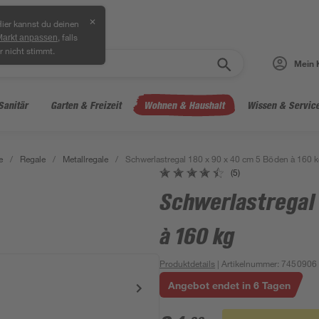
✕
ier kannst du deinen
, falls
Markt anpassen
r nicht stimmt.
Mein 
Sanitär
Garten & Freizeit
Wohnen & Haushalt
Wissen & Servic
e
/
Regale
/
Metallregale
/
Schwerlastregal 180 x 90 x 40 cm 5 Böden à 160 
(5)
Schwerlastregal
à 160 kg
Produktdetails
| Artikelnummer
:
7450906
Angebot endet in 6 Tagen