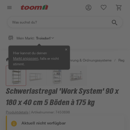
Mein Markt:
Troisdorf
✕
Hier kannst du deinen
, falls er nicht
Markt anpassen
/
Wohnen & Haushalt
/
Aufbewahrung & Ordnungssysteme
/
Regale
stimmt.
Schwerlastregal 'Work System' 90 x
180 x 40 cm 5 Böden à 175 kg
Produktdetails
| Artikelnummer
:
7450698
Aktuell nicht verfügbar