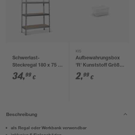
KIS
Schwerlast-
Aufbewahrungsbox
Steckregal 180 x 75 x
'R' Kunststoff Größe
30 cm
XS 11 Liter 37 x 25,5 x
34
,
2
,
99
99
€
€
17 cm
Beschreibung
als Regal oder Werkbank verwendbar
inklusive 5 Einlegeböden