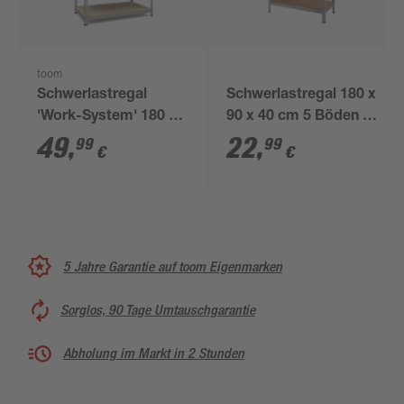
toom
Schwerlastregal
Schwerlastregal 180 x
'Work-System' 180 x
90 x 40 cm 5 Böden à
100 x 30-60 cm 5
175 kg
49
,
22
,
99
99
€
€
Böden à 100-175 kg
5 Jahre Garantie auf toom Eigenmarken
Sorglos, 90 Tage Umtauschgarantie
Abholung im Markt in 2 Stunden