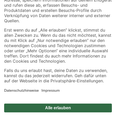
Zahlungsarten
Versandarten
Sicher einkaufen
Jetzt die toom-App herunterladen
Alle Preisangaben in EUR inkl. gesetzl. MwSt.. Die dargestellten Angebote sind unter
Umständen nicht in allen Märkten verfügbar. Die angegebenen Verfügbarkeiten beziehen
sich auf den unter "Mein Markt" ausgewählten toom Baumarkt. Alle Angebote und
Produkte nur solange der Vorrat reicht.
*Paketversand ab 59 € versandkostenfrei, gilt nicht für Artikel mit Speditionsversand, hier
fallen zusätzliche Versandkosten an.
Datenschutz
Privatsphäre
Impressum
AGB
Nutzungsbedingungen
Widerrufsrecht
Vertrag widerrufen