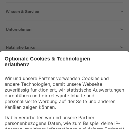
Wissen & Service
Unternehmen
Nützliche Links
Bleib auf dem Laufenden mit unserem Newsletter
Der toom Newsletter: Keine Angebote und Aktionen mehr verpassen!
Zur Newsletter Anmeldung
Folge uns