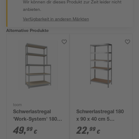
Wir können dir dieses Produkt zur Zeit leider nicht
anbieten.
Verfügbarkeit in anderen Märkten
Alternative Produkte
toom
Schwerlastregal
Schwerlastregal 180
'Work-System' 180 x
x 90 x 40 cm 5
100 x 30-60 cm 5
Böden à 175 kg
49
,
22
,
99
99
€
€
Böden à 100-175 kg